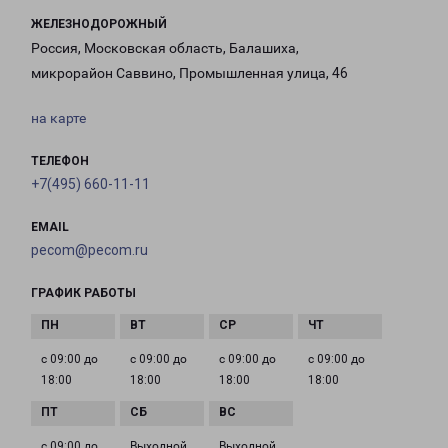
ЖЕЛЕЗНОДОРОЖНЫЙ
Россия, Московская область, Балашиха,
микрорайон Саввино, Промышленная улица, 46
на карте
ТЕЛЕФОН
+7(495) 660-11-11
EMAIL
pecom@pecom.ru
ГРАФИК РАБОТЫ
с 09:00 до
с 09:00 до
с 09:00 до
с 09:00 до
18:00
18:00
18:00
18:00
с 09:00 до
Выходной
Выходной