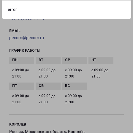
error
ТЕЛЕФОН
+7(495) 660-11-11
EMAIL
pecom@pecom.ru
ГРАФИК РАБОТЫ
с 09:00 до
с 09:00 до
с 09:00 до
с 09:00 до
21:00
21:00
21:00
21:00
с 09:00 до
с 09:00 до
с 09:00 до
21:00
21:00
21:00
КОРОЛЕВ
Россия, Московская область, Королёв,