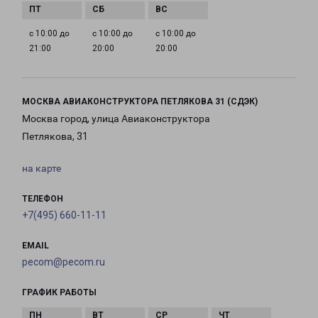
с 10:00 до
с 10:00 до
с 10:00 до
21:00
20:00
20:00
МОСКВА АВИАКОНСТРУКТОРА ПЕТЛЯКОВА 31 (СДЭК)
Москва город, улица Авиаконструктора
Петлякова, 31
на карте
ТЕЛЕФОН
+7(495) 660-11-11
EMAIL
pecom@pecom.ru
ГРАФИК РАБОТЫ