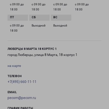
с 09:00 до
с 09:00 до
с 09:00 до
с 09:00 до
18:00
18:00
18:00
18:00
с 09:00 до
Выходной
Выходной
18:00
ЛЮБЕРЦЫ 8 МАРТА 18 КОРПУС 1
город Люберцы, улица 8 Марта, 18 корпус 1
на карте
ТЕЛЕФОН
+7(495) 660-11-11
EMAIL
pecom@pecom.ru
ГРАФИК РАБОТЫ