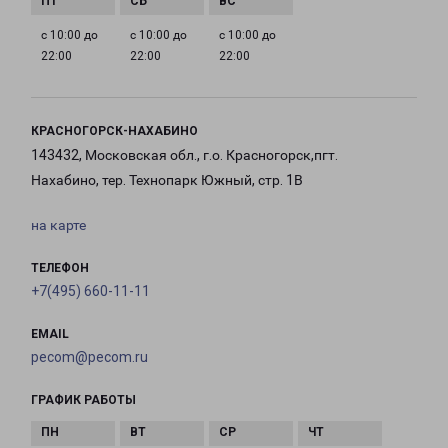
с 10:00 до
с 10:00 до
с 10:00 до
22:00
22:00
22:00
КРАСНОГОРСК-НАХАБИНО
143432, Московская обл., г.о. Красногорск,пгт.
Нахабино, тер. Технопарк Южный, стр. 1В
на карте
ТЕЛЕФОН
+7(495) 660-11-11
EMAIL
pecom@pecom.ru
ГРАФИК РАБОТЫ