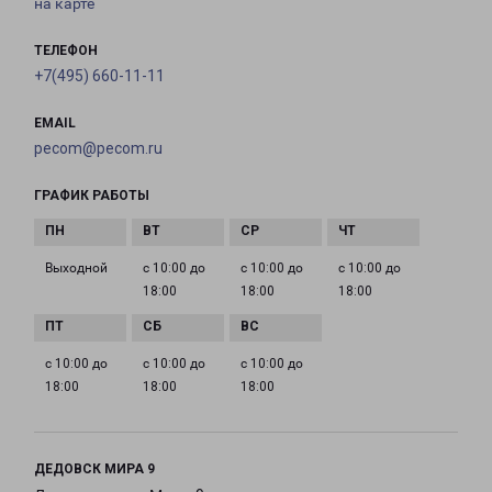
на карте
ТЕЛЕФОН
+7(495) 660-11-11
EMAIL
pecom@pecom.ru
ГРАФИК РАБОТЫ
Выходной
с 10:00 до
с 10:00 до
с 10:00 до
18:00
18:00
18:00
с 10:00 до
с 10:00 до
с 10:00 до
18:00
18:00
18:00
ДЕДОВСК МИРА 9