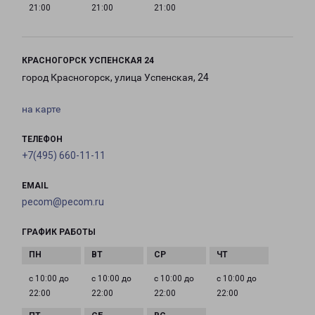
21:00
21:00
21:00
КРАСНОГОРСК УСПЕНСКАЯ 24
город Красногорск, улица Успенская, 24
на карте
ТЕЛЕФОН
+7(495) 660-11-11
EMAIL
pecom@pecom.ru
ГРАФИК РАБОТЫ
с 10:00 до
с 10:00 до
с 10:00 до
с 10:00 до
22:00
22:00
22:00
22:00