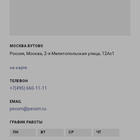
МОСКВА БУТОВО
Россия, Москва, 2-я Мелитопольская улица, 12Ас1
на карте
ТЕЛЕФОН
+7(495) 660-11-11
EMAIL
pecom@pecom.ru
ГРАФИК РАБОТЫ