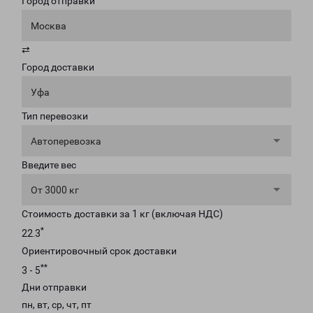
Город отправки
Москва
⇄
Город доставки
Уфа
Тип перевозки
Автоперевозка
Введите вес
От 3000 кг
Стоимость доставки за 1 кг (включая НДС)
*
22.3
Ориентировочный срок доставки
**
3 - 5
Дни отправки
пн, вт, ср, чт, пт