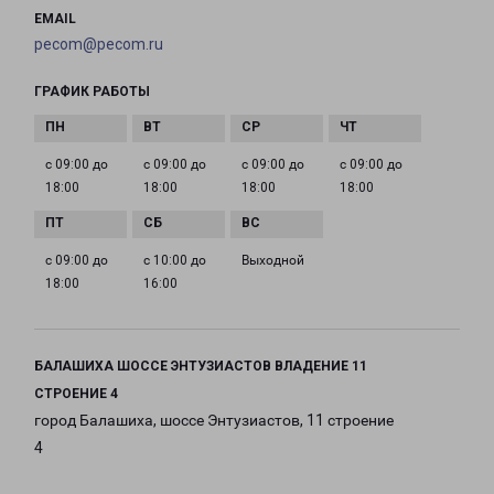
EMAIL
pecom@pecom.ru
ГРАФИК РАБОТЫ
с 09:00 до
с 09:00 до
с 09:00 до
с 09:00 до
18:00
18:00
18:00
18:00
с 09:00 до
с 10:00 до
Выходной
18:00
16:00
БАЛАШИХА ШОССЕ ЭНТУЗИАСТОВ ВЛАДЕНИЕ 11
СТРОЕНИЕ 4
город Балашиха, шоссе Энтузиастов, 11 строение
4