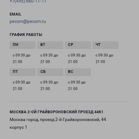
+7(495) 660-11-11
EMAIL
pecom@pecom.ru
ГРАФИК РАБОТЫ
с 09:30 до
с 09:30 до
с 09:30 до
с 09:30 до
21:00
21:00
21:00
21:00
с 09:30 до
с 09:30 до
с 09:30 до
21:00
21:00
21:00
МОСКВА 2-ОЙ ГРАЙВОРОНОВСКИЙ ПРОЕЗД 44К1
Москва город, проезд 2-й Грайвороновский, 44
корпус 1