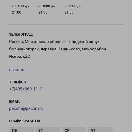
с 10:00 до
с 10:00 до
с 10:00 до
21:00
21:00
21:00
ЗЕЛЕНОГРАД
Россия, Московская область, городской округ
Солнечногорск, деревня Чашниково, микрорайон
Искра, с2С
на карте
ТЕЛЕФОН
+7(495) 660-11-11
EMAIL
pecom@pecom.ru
ГРАФИК РАБОТЫ