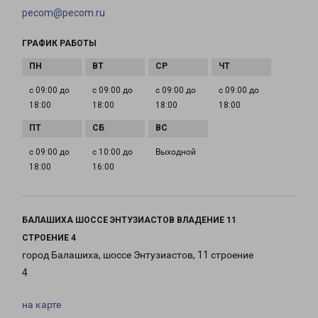
pecom@pecom.ru
ГРАФИК РАБОТЫ
с 09:00 до
с 09:00 до
с 09:00 до
с 09:00 до
18:00
18:00
18:00
18:00
с 09:00 до
с 10:00 до
Выходной
18:00
16:00
БАЛАШИХА ШОССЕ ЭНТУЗИАСТОВ ВЛАДЕНИЕ 11
СТРОЕНИЕ 4
город Балашиха, шоссе Энтузиастов, 11 строение
4
на карте