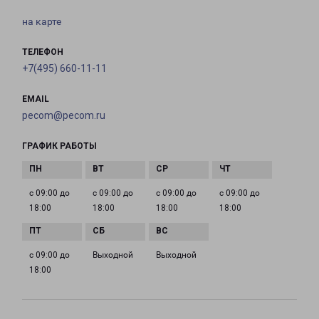
на карте
ТЕЛЕФОН
+7(495) 660-11-11
EMAIL
pecom@pecom.ru
ГРАФИК РАБОТЫ
с 09:00 до
с 09:00 до
с 09:00 до
с 09:00 до
18:00
18:00
18:00
18:00
с 09:00 до
Выходной
Выходной
18:00