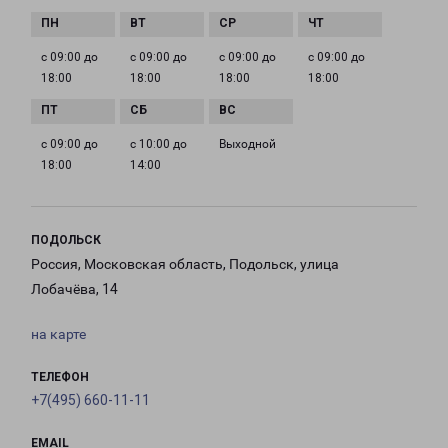
с 09:00 до
с 09:00 до
с 09:00 до
с 09:00 до
18:00
18:00
18:00
18:00
с 09:00 до
с 10:00 до
Выходной
18:00
14:00
ПОДОЛЬСК
Россия, Московская область, Подольск, улица
Лобачёва, 14
на карте
ТЕЛЕФОН
+7(495) 660-11-11
EMAIL