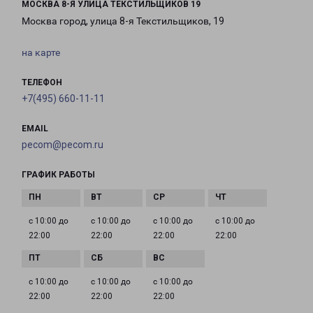
МОСКВА 8-Я УЛИЦА ТЕКСТИЛЬЩИКОВ 19
Москва город, улица 8-я Текстильщиков, 19
на карте
ТЕЛЕФОН
+7(495) 660-11-11
EMAIL
pecom@pecom.ru
ГРАФИК РАБОТЫ
с 10:00 до
с 10:00 до
с 10:00 до
с 10:00 до
22:00
22:00
22:00
22:00
с 10:00 до
с 10:00 до
с 10:00 до
22:00
22:00
22:00