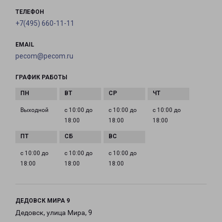
ТЕЛЕФОН
+7(495) 660-11-11
EMAIL
pecom@pecom.ru
ГРАФИК РАБОТЫ
Выходной
с 10:00 до
с 10:00 до
с 10:00 до
18:00
18:00
18:00
с 10:00 до
с 10:00 до
с 10:00 до
18:00
18:00
18:00
ДЕДОВСК МИРА 9
Дедовск, улица Мира, 9