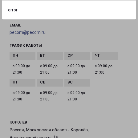
ТЕЛЕФОН
error
+7(495) 660-11-11
EMAIL
pecom@pecom.ru
ГРАФИК РАБОТЫ
с 09:00 до
с 09:00 до
с 09:00 до
с 09:00 до
21:00
21:00
21:00
21:00
с 09:00 до
с 09:00 до
с 09:00 до
21:00
21:00
21:00
КОРОЛЕВ
Россия, Московская область, Королёв,
Ярославский проезд, 1В