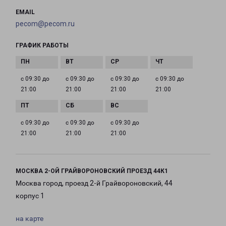
EMAIL
pecom@pecom.ru
ГРАФИК РАБОТЫ
с 09:30 до
с 09:30 до
с 09:30 до
с 09:30 до
21:00
21:00
21:00
21:00
с 09:30 до
с 09:30 до
с 09:30 до
21:00
21:00
21:00
МОСКВА 2-ОЙ ГРАЙВОРОНОВСКИЙ ПРОЕЗД 44К1
Москва город, проезд 2-й Грайвороновский, 44
корпус 1
на карте