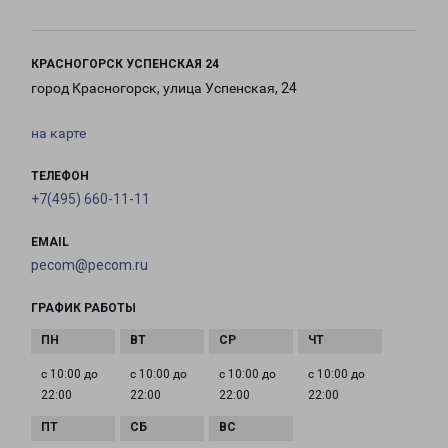
КРАСНОГОРСК УСПЕНСКАЯ 24
город Красногорск, улица Успенская, 24
на карте
ТЕЛЕФОН
+7(495) 660-11-11
EMAIL
pecom@pecom.ru
ГРАФИК РАБОТЫ
с 10:00 до
с 10:00 до
с 10:00 до
с 10:00 до
22:00
22:00
22:00
22:00