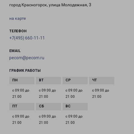
город Красногорск, улица Молодежная, 3
на карте
ТЕЛЕФОН
+7(495) 660-11-11
EMAIL
pecom@pecom.ru
ГРАФИК РАБОТЫ
с 09:00 до
с 09:00 до
с 09:00 до
с 09:00 до
21:00
21:00
21:00
21:00
с 09:00 до
с 09:00 до
с 09:00 до
21:00
21:00
21:00