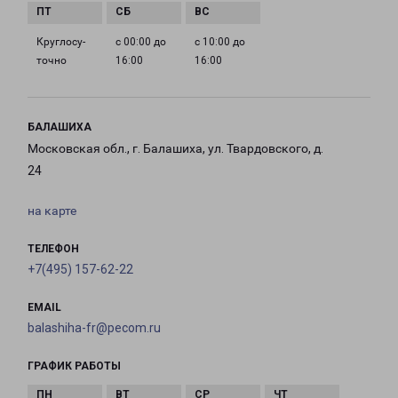
Круглосу­
с 00:00 до
с 10:00 до
точно
16:00
16:00
БАЛАШИХА
Московская обл., г. Балашиха, ул. Твардовского, д.
24
на карте
ТЕЛЕФОН
+7(495) 157-62-22
EMAIL
balashiha-fr@pecom.ru
ГРАФИК РАБОТЫ