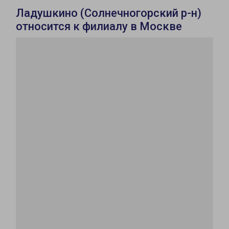
Ладушкино (Солнечногорский р-н)
относится к филиалу в Москве