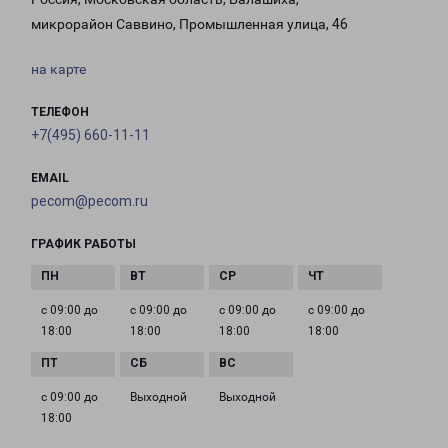
микрорайон Саввино, Промышленная улица, 46
на карте
ТЕЛЕФОН
+7(495) 660-11-11
EMAIL
pecom@pecom.ru
ГРАФИК РАБОТЫ
с 09:00 до
с 09:00 до
с 09:00 до
с 09:00 до
18:00
18:00
18:00
18:00
с 09:00 до
Выходной
Выходной
18:00