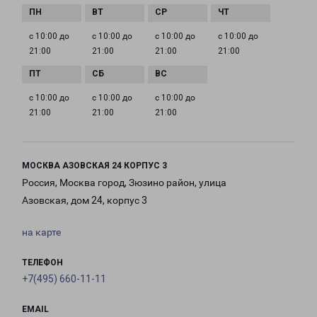
с 10:00 до
с 10:00 до
с 10:00 до
с 10:00 до
21:00
21:00
21:00
21:00
с 10:00 до
с 10:00 до
с 10:00 до
21:00
21:00
21:00
МОСКВА АЗОВСКАЯ 24 КОРПУС 3
Россия, Москва город, Зюзино район, улица
Азовская, дом 24, корпус 3
на карте
ТЕЛЕФОН
+7(495) 660-11-11
EMAIL