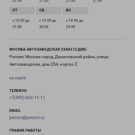
21:00
21:00
21:00
21:00
с 10:00 до
с 10:00 до
с 10:00 до
21:00
20:00
20:00
МОСКВА АВТОЗАВОДСКАЯ 23АК2 (СДЭК)
Россия, Москва город, Даниловский район, улица
Автозаводская, дом 23А, корпус 2
на карте
ТЕЛЕФОН
+7(495) 660-11-11
EMAIL
pecom@pecom.ru
ГРАФИК РАБОТЫ