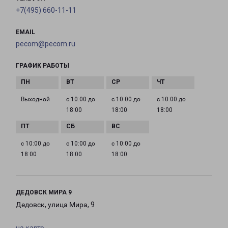
+7(495) 660-11-11
EMAIL
pecom@pecom.ru
ГРАФИК РАБОТЫ
Выходной
с 10:00 до
с 10:00 до
с 10:00 до
18:00
18:00
18:00
с 10:00 до
с 10:00 до
с 10:00 до
18:00
18:00
18:00
ДЕДОВСК МИРА 9
Дедовск, улица Мира, 9
на карте