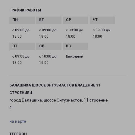
ГРАФИК РАБОТЫ
с 09:00 до
с 09:00 до
с 09:00 до
с 09:00 до
18:00
18:00
18:00
18:00
с 09:00 до
с 10:00 до
Выходной
18:00
16:00
БАЛАШИХА ШОССЕ ЭНТУЗИАСТОВ ВЛАДЕНИЕ 11
СТРОЕНИЕ 4
город Балашиха, шоссе Энтузиастов, 11 строение
4
на карте
ТЕЛЕФОН