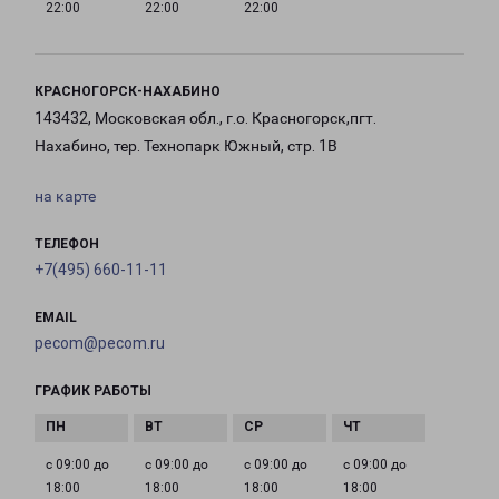
22:00
22:00
22:00
КРАСНОГОРСК-НАХАБИНО
143432, Московская обл., г.о. Красногорск,пгт.
Нахабино, тер. Технопарк Южный, стр. 1В
на карте
ТЕЛЕФОН
+7(495) 660-11-11
EMAIL
pecom@pecom.ru
ГРАФИК РАБОТЫ
с 09:00 до
с 09:00 до
с 09:00 до
с 09:00 до
18:00
18:00
18:00
18:00