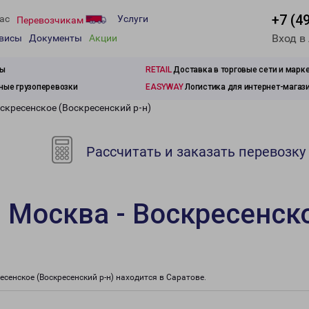
+7 (4
ас
Услуги
Перевозчикам
Вход в
рвисы
Документы
Акции
зы
RETAIL
Доставка в торговые сети и марк
ые грузоперевозки
EASYWAY
Логистика для интернет-магаз
скресенское (Воскресенский р-н)
Рассчитать и заказать перевозку
 Москва - Воскресенск
енское (Воскресенский р-н) находится в Саратове.