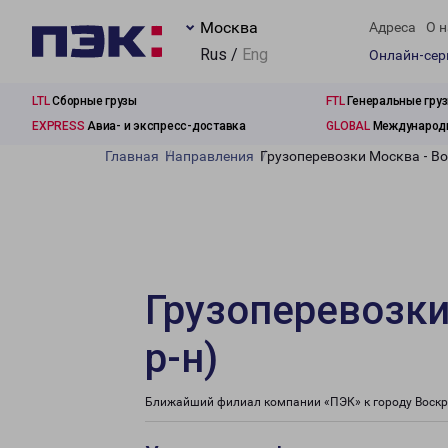
Москва
Адреса
О н
Rus /
Eng
Онлайн-се
LTL
Сборные грузы
FTL
Генеральные гру
EXPRESS
Авиа- и экспресс-доставка
GLOBAL
Международн
Главная
Направления
Грузоперевозки Москва - Во
Грузоперевозки
р-н)
Ближайший филиал компании «ПЭК» к городу Воскрес