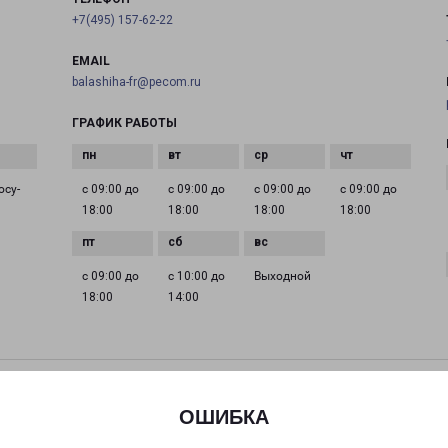
+7(495) 157-62-22
EMAIL
balashiha-fr@pecom.ru
ГРАФИК РАБОТЫ
осу­
с 09:00 до
с 09:00 до
с 09:00 до
с 09:00 до
18:00
18:00
18:00
18:00
с 09:00 до
с 10:00 до
Выходной
18:00
14:00
ДЕДОВСК МИРА 9
Дедовск, улица Мира, 9
ОШИБКА