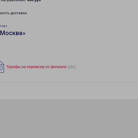
у направлению:
480 руб
.
мость доставки.
тов»
«Москва»
(xls)
Тарифы на перевозку из филиала