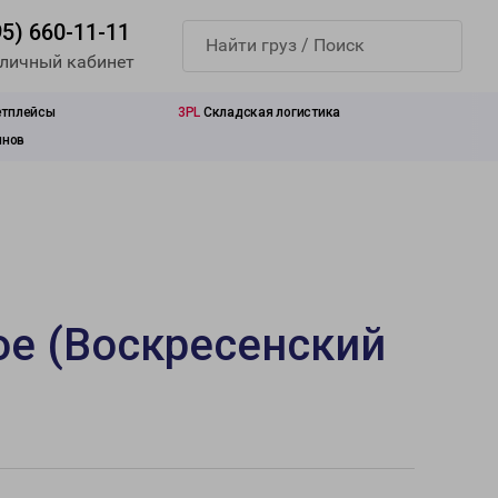
95) 660-11-11
 личный кабинет
етплейсы
3PL
Складская логистика
инов
ое (Воскресенский