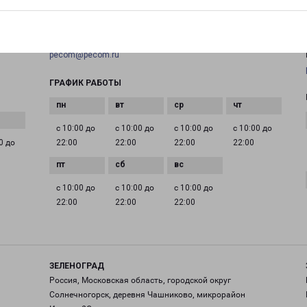
+7(495) 660-11-11
EMAIL
pecom@pecom.ru
ГРАФИК РАБОТЫ
с 10:00 до
с 10:00 до
с 10:00 до
с 10:00 до
0 до
22:00
22:00
22:00
22:00
с 10:00 до
с 10:00 до
с 10:00 до
22:00
22:00
22:00
ЗЕЛЕНОГРАД
Россия, Московская область, городской округ
Солнечногорск, деревня Чашниково, микрорайон