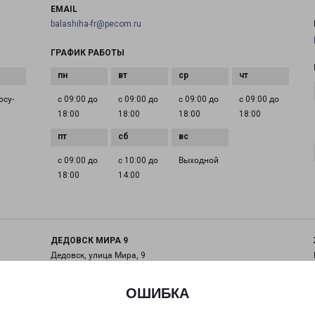
EMAIL
balashiha-fr@pecom.ru
ГРАФИК РАБОТЫ
осу­
с 09:00 до
с 09:00 до
с 09:00 до
с 09:00 до
18:00
18:00
18:00
18:00
с 09:00 до
с 10:00 до
Выходной
18:00
14:00
ДЕДОВСК МИРА 9
Дедовск, улица Мира, 9
на карте
ОШИБКА
ТЕЛЕФОН