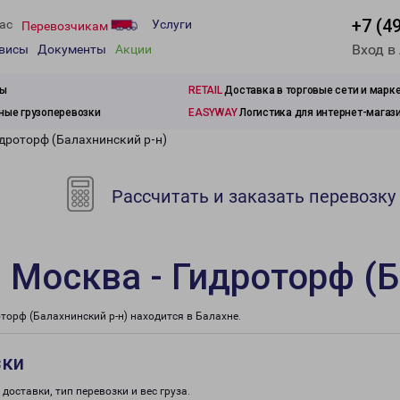
+7 (4
ас
Услуги
Перевозчикам
Вход в
рвисы
Документы
Акции
зы
RETAIL
Доставка в торговые сети и марк
ые грузоперевозки
EASYWAY
Логистика для интернет-магаз
дроторф (Балахнинский р-н)
Рассчитать и заказать перевозку
 Москва - Гидроторф (Б
орф (Балахнинский р-н) находится в Балахне.
зки
доставки, тип перевозки и вес груза.