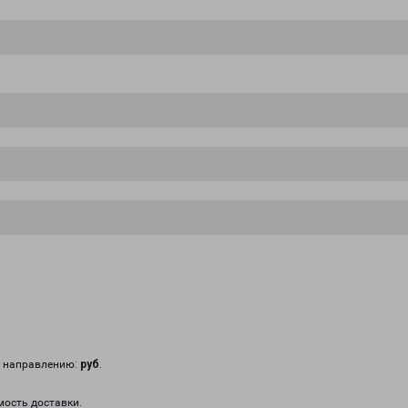
у направлению:
руб
.
мость доставки.