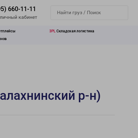
95) 660-11-11
 личный кабинет
етплейсы
3PL
Складская логистика
инов
алахнинский р-н)