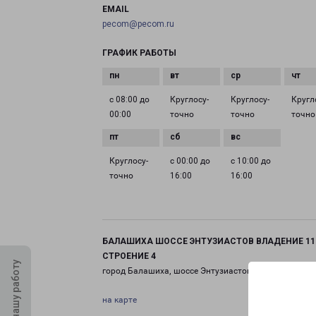
EMAIL
pecom@pecom.ru
ГРАФИК РАБОТЫ
с 08:00 до
Круглосу­
Круглосу­
Кругл
00:00
точно
точно
точно
Круглосу­
с 00:00 до
с 10:00 до
точно
16:00
16:00
БАЛАШИХА ШОССЕ ЭНТУЗИАСТОВ ВЛАДЕНИЕ 11
СТРОЕНИЕ 4
Оцените нашу работу
город Балашиха, шоссе Энтузиастов, 11 строение 4
на карте