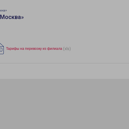
хна»
«Москва»
(xls)
Тарифы на перевозку из филиала