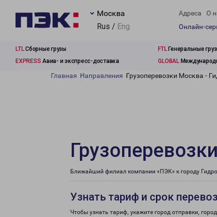
Москва
Адреса
О н
Rus /
Eng
Онлайн-се
LTL
Сборные грузы
FTL
Генеральные гру
EXPRESS
Авиа- и экспресс-доставка
GLOBAL
Международн
Главная
Направления
Грузоперевозки Москва - Ги
Грузоперевозки
Ближайший филиал компании «ПЭК» к городу Гидрот
Узнать тариф и срок перево
Чтобы узнать тариф, укажите город отправки, город 