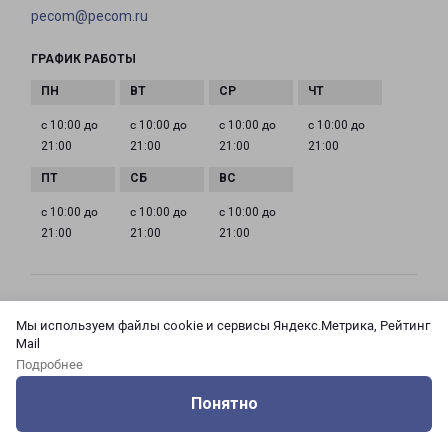
pecom@pecom.ru
ГРАФИК РАБОТЫ
с 10:00 до
с 10:00 до
с 10:00 до
с 10:00 до
21:00
21:00
21:00
21:00
с 10:00 до
с 10:00 до
с 10:00 до
21:00
21:00
21:00
МОСКВА АЗОВСКАЯ 24 КОРПУС 3
Мы используем файлы cookie и сервисы Яндекс.Метрика, Рейтинг
Россия, Москва город, Зюзино район, улица
Mail
Азовская, дом 24, корпус 3
Подробнее
Понятно
на карте
Оцените нашу работу
Услуги
Сервисы
Меню
Кабинет
Контакты
ТЕЛЕФОН