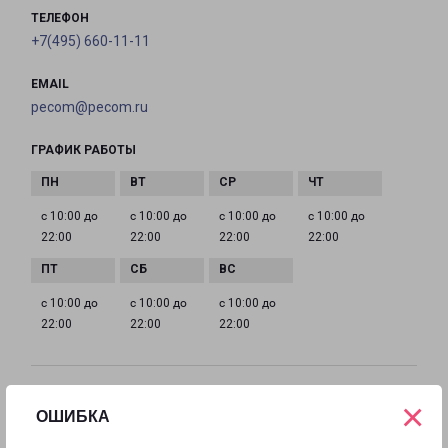
ТЕЛЕФОН
+7(495) 660-11-11
EMAIL
pecom@pecom.ru
ГРАФИК РАБОТЫ
с 10:00 до
с 10:00 до
с 10:00 до
с 10:00 до
22:00
22:00
22:00
22:00
с 10:00 до
с 10:00 до
с 10:00 до
22:00
22:00
22:00
ИСТРА МОСКОВСКАЯ 9
×
ОШИБКА
Московская область, улица Московская, 9