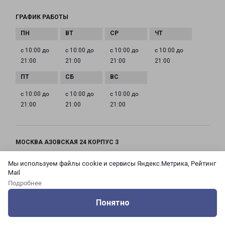
ГРАФИК РАБОТЫ
с 10:00 до
с 10:00 до
с 10:00 до
с 10:00 до
21:00
21:00
21:00
21:00
с 10:00 до
с 10:00 до
с 10:00 до
21:00
21:00
21:00
МОСКВА АЗОВСКАЯ 24 КОРПУС 3
Россия, Москва город, Зюзино район, улица
Мы используем файлы cookie и сервисы Яндекс.Метрика, Рейтинг
Азовская, дом 24, корпус 3
Mail
Подробнее
на карте
Понятно
ТЕЛЕФОН
Оцените нашу работу
Услуги
Сервисы
Меню
Кабинет
Контакты
+7(495) 660-11-11