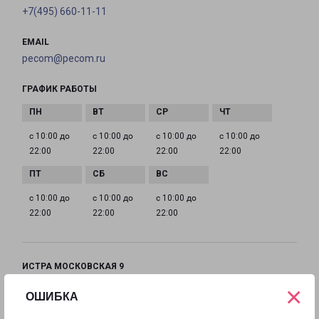
+7(495) 660-11-11
EMAIL
pecom@pecom.ru
ГРАФИК РАБОТЫ
с 10:00 до
с 10:00 до
с 10:00 до
с 10:00 до
22:00
22:00
22:00
22:00
с 10:00 до
с 10:00 до
с 10:00 до
22:00
22:00
22:00
ИСТРА МОСКОВСКАЯ 9
Московская область, улица Московская, 9
×
ОШИБКА
на карте