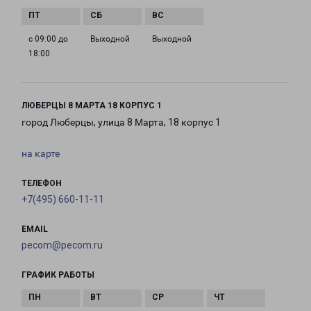
с 09:00 до
Выходной
Выходной
18:00
ЛЮБЕРЦЫ 8 МАРТА 18 КОРПУС 1
город Люберцы, улица 8 Марта, 18 корпус 1
на карте
ТЕЛЕФОН
+7(495) 660-11-11
EMAIL
pecom@pecom.ru
ГРАФИК РАБОТЫ