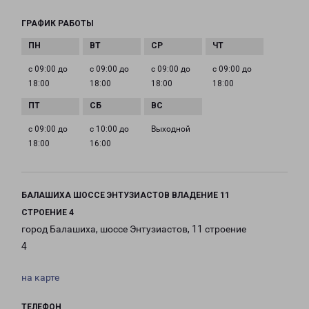
ГРАФИК РАБОТЫ
с 09:00 до
с 09:00 до
с 09:00 до
с 09:00 до
18:00
18:00
18:00
18:00
с 09:00 до
с 10:00 до
Выходной
18:00
16:00
БАЛАШИХА ШОССЕ ЭНТУЗИАСТОВ ВЛАДЕНИЕ 11
СТРОЕНИЕ 4
город Балашиха, шоссе Энтузиастов, 11 строение
4
на карте
ТЕЛЕФОН