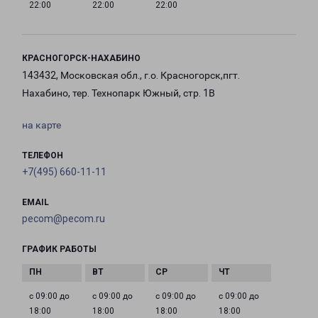
22:00
22:00
22:00
КРАСНОГОРСК-НАХАБИНО
143432, Московская обл., г.о. Красногорск,пгт.
Нахабино, тер. Технопарк Южный, стр. 1В
на карте
ТЕЛЕФОН
+7(495) 660-11-11
EMAIL
pecom@pecom.ru
ГРАФИК РАБОТЫ
с 09:00 до
с 09:00 до
с 09:00 до
с 09:00 до
18:00
18:00
18:00
18:00