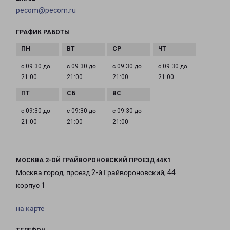
pecom@pecom.ru
ГРАФИК РАБОТЫ
с 09:30 до
с 09:30 до
с 09:30 до
с 09:30 до
21:00
21:00
21:00
21:00
с 09:30 до
с 09:30 до
с 09:30 до
21:00
21:00
21:00
МОСКВА 2-ОЙ ГРАЙВОРОНОВСКИЙ ПРОЕЗД 44К1
Москва город, проезд 2-й Грайвороновский, 44
корпус 1
на карте