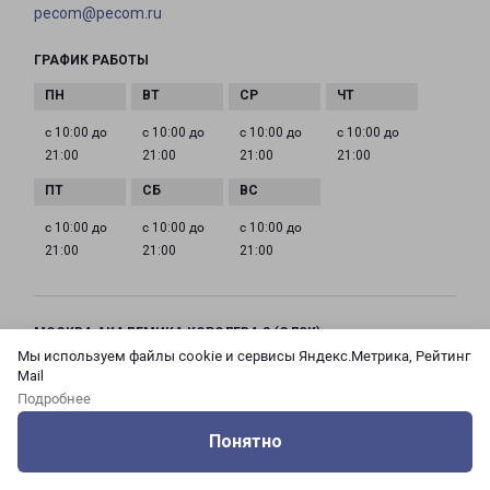
pecom@pecom.ru
ГРАФИК РАБОТЫ
с 10:00 до
с 10:00 до
с 10:00 до
с 10:00 до
21:00
21:00
21:00
21:00
с 10:00 до
с 10:00 до
с 10:00 до
21:00
21:00
21:00
МОСКВА АКАДЕМИКА КОРОЛЕВА 8 (СДЭК)
Мы используем файлы cookie и сервисы Яндекс.Метрика, Рейтинг
Россия, Москва город, Останкинский район, улица
Mail
Академика Королева, дом 8
Подробнее
на карте
Понятно
Оцените нашу работу
Услуги
Сервисы
Меню
Кабинет
Контакты
ТЕЛЕФОН