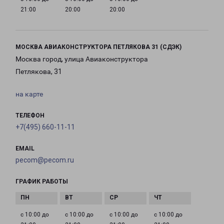
21:00
20:00
20:00
МОСКВА АВИАКОНСТРУКТОРА ПЕТЛЯКОВА 31 (СДЭК)
Москва город, улица Авиаконструктора
Петлякова, 31
на карте
ТЕЛЕФОН
+7(495) 660-11-11
EMAIL
pecom@pecom.ru
ГРАФИК РАБОТЫ
с 10:00 до
с 10:00 до
с 10:00 до
с 10:00 до