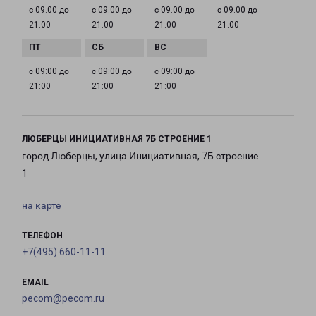
с 09:00 до
с 09:00 до
с 09:00 до
с 09:00 до
21:00
21:00
21:00
21:00
с 09:00 до
с 09:00 до
с 09:00 до
21:00
21:00
21:00
ЛЮБЕРЦЫ ИНИЦИАТИВНАЯ 7Б СТРОЕНИЕ 1
город Люберцы, улица Инициативная, 7Б строение
1
на карте
ТЕЛЕФОН
+7(495) 660-11-11
EMAIL
pecom@pecom.ru