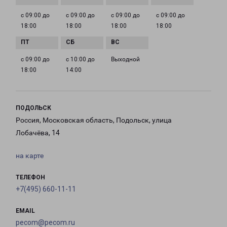
с 09:00 до
с 09:00 до
с 09:00 до
с 09:00 до
18:00
18:00
18:00
18:00
с 09:00 до
с 10:00 до
Выходной
18:00
14:00
ПОДОЛЬСК
Россия, Московская область, Подольск, улица
Лобачёва, 14
на карте
ТЕЛЕФОН
+7(495) 660-11-11
EMAIL
pecom@pecom.ru