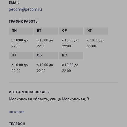
EMAIL
pecom@pecom.ru
ГРАФИК РАБОТЫ
с 10:00 до
с 10:00 до
с 10:00 до
с 10:00 до
22:00
22:00
22:00
22:00
с 10:00 до
с 10:00 до
с 10:00 до
22:00
22:00
22:00
ИСТРА МОСКОВСКАЯ 9
Московская область, улица Московская, 9
на карте
ТЕЛЕФОН