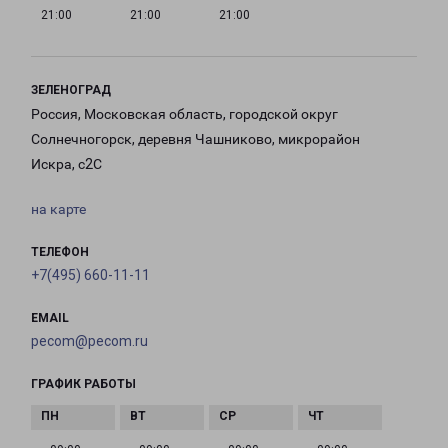
21:00
21:00
21:00
ЗЕЛЕНОГРАД
Россия, Московская область, городской округ
Солнечногорск, деревня Чашниково, микрорайон
Искра, с2С
на карте
ТЕЛЕФОН
+7(495) 660-11-11
EMAIL
pecom@pecom.ru
ГРАФИК РАБОТЫ