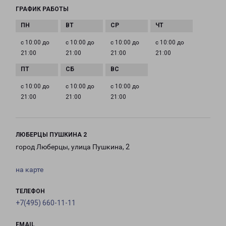
ГРАФИК РАБОТЫ
с 10:00 до
с 10:00 до
с 10:00 до
с 10:00 до
21:00
21:00
21:00
21:00
с 10:00 до
с 10:00 до
с 10:00 до
21:00
21:00
21:00
ЛЮБЕРЦЫ ПУШКИНА 2
город Люберцы, улица Пушкина, 2
на карте
ТЕЛЕФОН
+7(495) 660-11-11
EMAIL