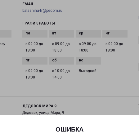
EMAIL
balashiha-fr@pecom.ru
ГРАФИК РАБОТЫ
осу­
с 09:00 до
с 09:00 до
с 09:00 до
с 09:00 до
18:00
18:00
18:00
18:00
с 09:00 до
с 10:00 до
Выходной
18:00
14:00
ДЕДОВСК МИРА 9
Дедовск, улица Мира, 9
на карте
ОШИБКА
ТЕЛЕФОН