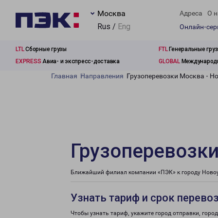
Москва
Адреса
О н
Rus /
Eng
Онлайн-се
LTL
Сборные грузы
FTL
Генеральные гру
EXPRESS
Авиа- и экспресс-доставка
GLOBAL
Международн
Главная
Направления
Грузоперевозки Москва - Н
Грузоперевозки
Ближайший филиал компании «ПЭК» к городу Новоу
Узнать тариф и срок перево
Чтобы узнать тариф, укажите город отправки, город 