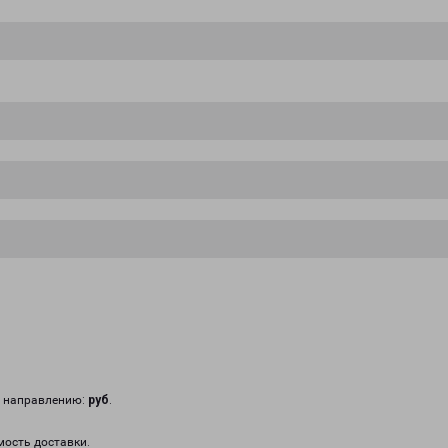
у направлению:
руб
.
мость доставки.