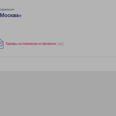
оуральск»
«Москва»
(xls)
Тарифы на перевозку из филиала