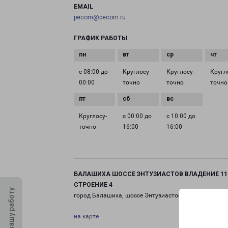
EMAIL
pecom@pecom.ru
ГРАФИК РАБОТЫ
с 08:00 до
Круглосу­
Круглосу­
Кругл
00:00
точно
точно
точно
Круглосу­
с 00:00 до
с 10:00 до
точно
16:00
16:00
БАЛАШИХА ШОССЕ ЭНТУЗИАСТОВ ВЛАДЕНИЕ 11
СТРОЕНИЕ 4
Оцените нашу работу
город Балашиха, шоссе Энтузиастов, 11 строение 4
на карте