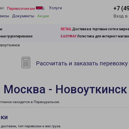
+7 (4
ас
Услуги
Перевозчикам
Вход в
рвисы
Документы
Акции
зы
RETAIL
Доставка в торговые сети и марк
ые грузоперевозки
EASYWAY
Логистика для интернет-магаз
овоуткинск
Рассчитать и заказать перевозку
 Москва - Новоуткинск
ткинск находится в Первоуральске.
зки
доставки, тип перевозки и вес груза.