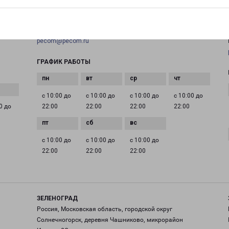
+7(495) 660-11-11
EMAIL
pecom@pecom.ru
ГРАФИК РАБОТЫ
с 10:00 до
с 10:00 до
с 10:00 до
с 10:00 до
0 до
22:00
22:00
22:00
22:00
с 10:00 до
с 10:00 до
с 10:00 до
22:00
22:00
22:00
ЗЕЛЕНОГРАД
Россия, Московская область, городской округ
Солнечногорск, деревня Чашниково, микрорайон