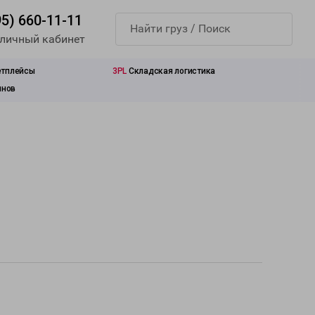
95) 660-11-11
 личный кабинет
етплейсы
3PL
Складская логистика
инов