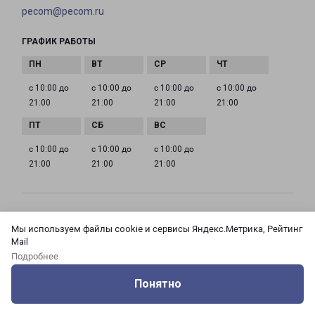
pecom@pecom.ru
ГРАФИК РАБОТЫ
с 10:00 до
с 10:00 до
с 10:00 до
с 10:00 до
21:00
21:00
21:00
21:00
с 10:00 до
с 10:00 до
с 10:00 до
21:00
21:00
21:00
МОСКВА АЗОВСКАЯ 24 КОРПУС 3
Мы используем файлы cookie и сервисы Яндекс.Метрика, Рейтинг
Россия, Москва город, Зюзино район, улица
Mail
Азовская, дом 24, корпус 3
Подробнее
Понятно
на карте
Оцените нашу работу
Услуги
Сервисы
Меню
Кабинет
Контакты
ТЕЛЕФОН