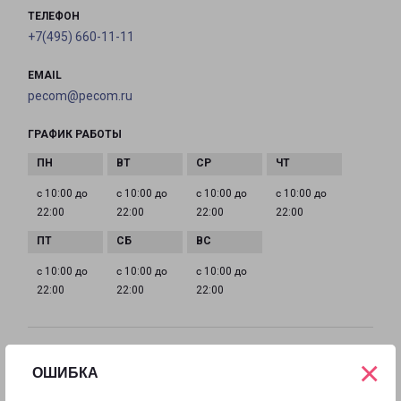
ТЕЛЕФОН
+7(495) 660-11-11
EMAIL
pecom@pecom.ru
ГРАФИК РАБОТЫ
с 10:00 до
с 10:00 до
с 10:00 до
с 10:00 до
22:00
22:00
22:00
22:00
с 10:00 до
с 10:00 до
с 10:00 до
22:00
22:00
22:00
ИСТРА МОСКОВСКАЯ 9
×
ОШИБКА
Московская область, улица Московская, 9