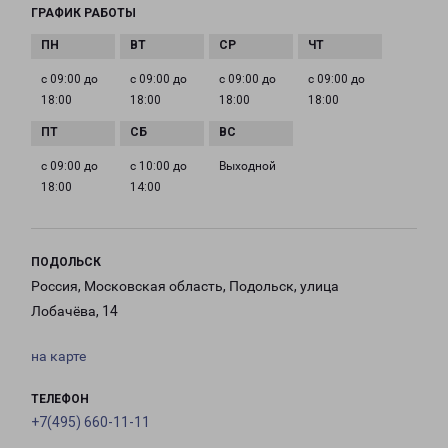
ГРАФИК РАБОТЫ
с 09:00 до
с 09:00 до
с 09:00 до
с 09:00 до
18:00
18:00
18:00
18:00
с 09:00 до
с 10:00 до
Выходной
18:00
14:00
ПОДОЛЬСК
Россия, Московская область, Подольск, улица
Лобачёва, 14
на карте
ТЕЛЕФОН
+7(495) 660-11-11