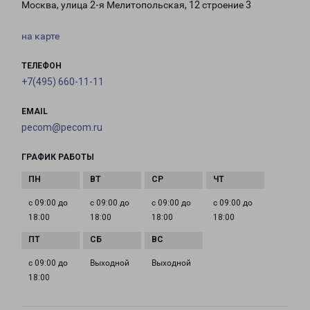
Москва, улица 2-я Мелитопольская, 12 строение 3
на карте
ТЕЛЕФОН
+7(495) 660-11-11
EMAIL
pecom@pecom.ru
ГРАФИК РАБОТЫ
с 09:00 до
с 09:00 до
с 09:00 до
с 09:00 до
18:00
18:00
18:00
18:00
с 09:00 до
Выходной
Выходной
18:00