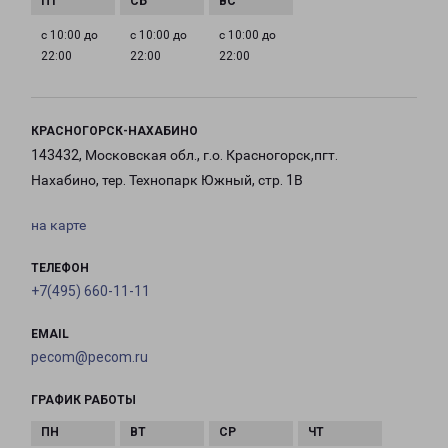
с 10:00 до
с 10:00 до
с 10:00 до
22:00
22:00
22:00
КРАСНОГОРСК-НАХАБИНО
143432, Московская обл., г.о. Красногорск,пгт.
Нахабино, тер. Технопарк Южный, стр. 1В
на карте
ТЕЛЕФОН
+7(495) 660-11-11
EMAIL
pecom@pecom.ru
ГРАФИК РАБОТЫ