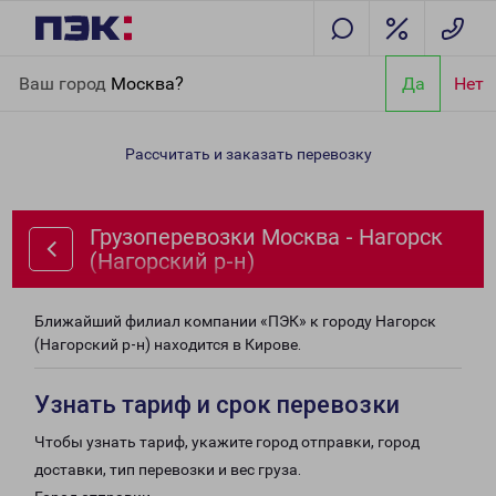
Главная
Направления
Грузоперевозки Москва - Нагорск
Ваш город
Москва?
Да
Нет
(Нагорский р-н)
Рассчитать и заказать перевозку
Грузоперевозки Москва - Нагорск
(Нагорский р-н)
Ближайший филиал компании «ПЭК» к городу Нагорск
(Нагорский р-н) находится в Кирове.
Узнать тариф и срок перевозки
Чтобы узнать тариф, укажите город отправки, город
доставки, тип перевозки и вес груза.