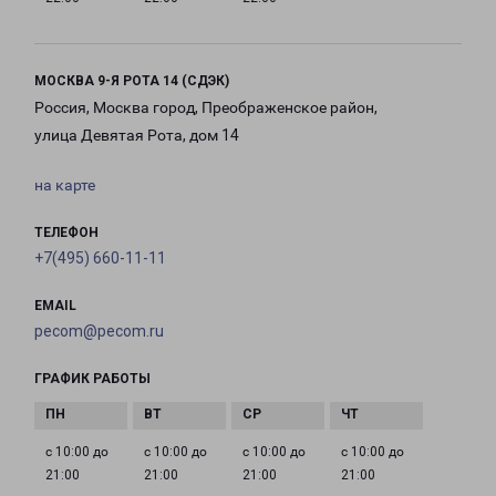
МОСКВА 9-Я РОТА 14 (СДЭК)
Россия, Москва город, Преображенское район,
улица Девятая Рота, дом 14
на карте
ТЕЛЕФОН
+7(495) 660-11-11
EMAIL
pecom@pecom.ru
ГРАФИК РАБОТЫ
с 10:00 до
с 10:00 до
с 10:00 до
с 10:00 до
21:00
21:00
21:00
21:00