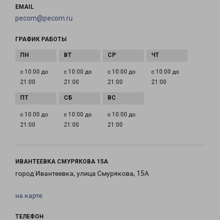
EMAIL
pecom@pecom.ru
ГРАФИК РАБОТЫ
с 10:00 до
с 10:00 до
с 10:00 до
с 10:00 до
21:00
21:00
21:00
21:00
с 10:00 до
с 10:00 до
с 10:00 до
21:00
21:00
21:00
ИВАНТЕЕВКА СМУРЯКОВА 15А
город Ивантеевка, улица Смурякова, 15А
на карте
ТЕЛЕФОН