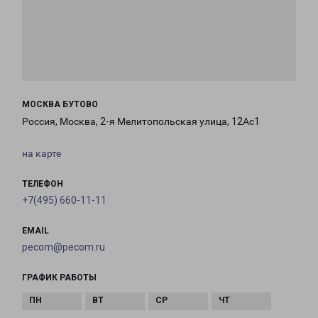
МОСКВА БУТОВО
Россия, Москва, 2-я Мелитопольская улица, 12Ас1
на карте
ТЕЛЕФОН
+7(495) 660-11-11
EMAIL
pecom@pecom.ru
ГРАФИК РАБОТЫ