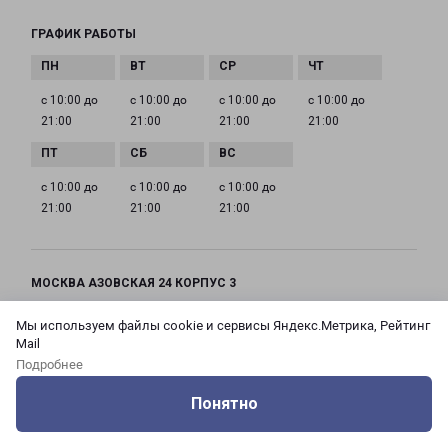
ГРАФИК РАБОТЫ
с 10:00 до
с 10:00 до
с 10:00 до
с 10:00 до
21:00
21:00
21:00
21:00
с 10:00 до
с 10:00 до
с 10:00 до
21:00
21:00
21:00
МОСКВА АЗОВСКАЯ 24 КОРПУС 3
Россия, Москва город, Зюзино район, улица
Мы используем файлы cookie и сервисы Яндекс.Метрика, Рейтинг
Азовская, дом 24, корпус 3
Mail
Подробнее
на карте
Понятно
ТЕЛЕФОН
Оцените нашу работу
Услуги
Сервисы
Меню
Кабинет
Контакты
+7(495) 660-11-11