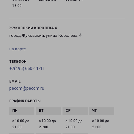
18:00
ЖУКОВСКИЙ КОРОЛЕВА 4
город Жуковский, улица Королева, 4
на карте
ТЕЛЕФОН
+7(495) 660-11-11
EMAIL
pecom@pecom.ru
ГРАФИК РАБОТЫ
с 10:00 до
с 10:00 до
с 10:00 до
с 10:00 до
21:00
21:00
21:00
21:00