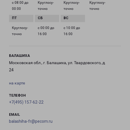
с 08:00 до
Круглосу­
Круглосу­
Круглосу­
00:00
точно
точно
точно
Круглосу­
с 00:00 до
с 10:00 до
точно
16:00
16:00
БАЛАШИХА
Московская обл., г. Балашиха, ул. Твардовского, д.
24
на карте
ТЕЛЕФОН
+7(495) 157-62-22
EMAIL
balashiha-fr@pecom.ru