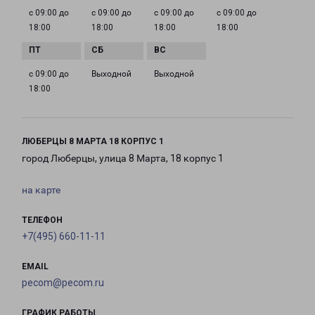
с 09:00 до
с 09:00 до
с 09:00 до
с 09:00 до
18:00
18:00
18:00
18:00
с 09:00 до
Выходной
Выходной
18:00
ЛЮБЕРЦЫ 8 МАРТА 18 КОРПУС 1
город Люберцы, улица 8 Марта, 18 корпус 1
на карте
ТЕЛЕФОН
+7(495) 660-11-11
EMAIL
pecom@pecom.ru
ГРАФИК РАБОТЫ