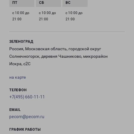
с 10:00 до
с 10:00 до
с 10:00 до
21:00
21:00
21:00
ЗЕЛЕНОГРАД
Россия, Московская область, городской округ
Солнечногорск, деревня Чашниково, микрорайон
Искра, с2С
на карте
ТЕЛЕФОН
+7(495) 660-11-11
EMAIL
pecom@pecom.ru
ГРАФИК РАБОТЫ