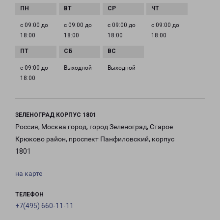
с 09:00 до
с 09:00 до
с 09:00 до
с 09:00 до
18:00
18:00
18:00
18:00
с 09:00 до
Выходной
Выходной
18:00
ЗЕЛЕНОГРАД КОРПУС 1801
Россия, Москва город, город Зеленоград, Старое
Крюково район, проспект Панфиловский, корпус
1801
на карте
ТЕЛЕФОН
+7(495) 660-11-11