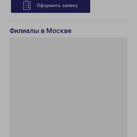
Оформить заявку
Филиалы в Москве