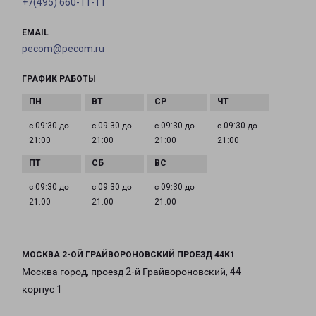
+7(495) 660-11-11
EMAIL
pecom@pecom.ru
ГРАФИК РАБОТЫ
с 09:30 до
с 09:30 до
с 09:30 до
с 09:30 до
21:00
21:00
21:00
21:00
с 09:30 до
с 09:30 до
с 09:30 до
21:00
21:00
21:00
МОСКВА 2-ОЙ ГРАЙВОРОНОВСКИЙ ПРОЕЗД 44К1
Москва город, проезд 2-й Грайвороновский, 44
корпус 1