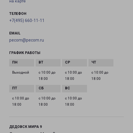
на карте
ТЕЛЕФОН
+7(495) 660-11-11
EMAIL
pecom@pecom.ru
ГРАФИК РАБОТЫ
Выходной
с 10:00 до
с 10:00 до
с 10:00 до
18:00
18:00
18:00
с 10:00 до
с 10:00 до
с 10:00 до
18:00
18:00
18:00
ДЕДОВСК МИРА 9