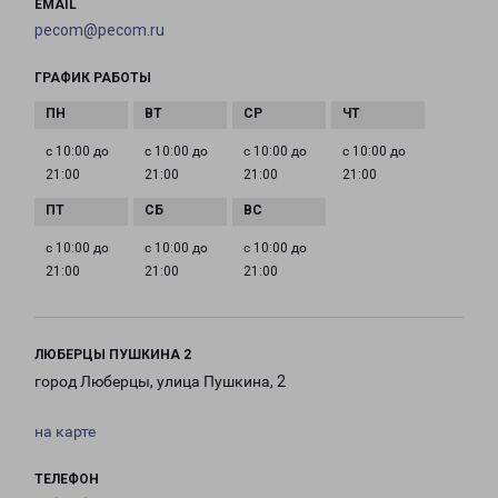
EMAIL
pecom@pecom.ru
ГРАФИК РАБОТЫ
с 10:00 до
с 10:00 до
с 10:00 до
с 10:00 до
21:00
21:00
21:00
21:00
с 10:00 до
с 10:00 до
с 10:00 до
21:00
21:00
21:00
ЛЮБЕРЦЫ ПУШКИНА 2
город Люберцы, улица Пушкина, 2
на карте
ТЕЛЕФОН