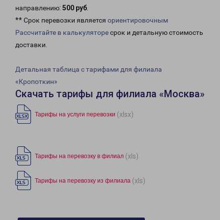
направлению:
500 руб
.
** Срок перевозки является
ориентировочным
Рассчитайте в калькуляторе
срок и детальную стоимость
доставки.
Детальная таблица с тарифами для филиала
«Кропоткин»
Скачать тарифы для филиала «Москва»
(xlsx)
Тарифы на услуги перевозки
(xls)
Тарифы на перевозку в филиал
(xls)
Тарифы на перевозку из филиала