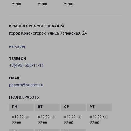
21:00
21:00
21:00
КРАСНОГОРСК УСПЕНСКАЯ 24
город Красногорск, улица Успенская, 24
на карте
ТЕЛЕФОН
+7(495) 660-11-11
EMAIL
pecom@pecom.ru
ГРАФИК РАБОТЫ
с 10:00 до
с 10:00 до
с 10:00 до
с 10:00 до
22:00
22:00
22:00
22:00