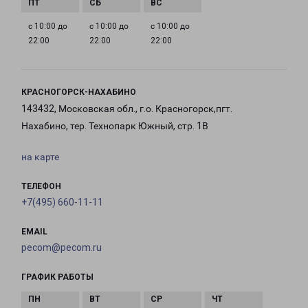
с 10:00 до
с 10:00 до
с 10:00 до
22:00
22:00
22:00
КРАСНОГОРСК-НАХАБИНО
143432, Московская обл., г.о. Красногорск,пгт.
Нахабино, тер. Технопарк Южный, стр. 1В
на карте
ТЕЛЕФОН
+7(495) 660-11-11
EMAIL
pecom@pecom.ru
ГРАФИК РАБОТЫ