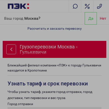
Главная
Направления
Грузоперевозки Москва - Гулькевичи
Ваш город
Москва?
Да
Нет
Рассчитать и заказать перевозку
Грузоперевозки Москва -
Гулькевичи
Ближайший филиал компании «ПЭК» к городу Гулькевичи
находится в Кропоткине.
Узнать тариф и срок перевозки
Чтобы узнать тариф, укажите город отправки, город
доставки, тип перевозки и вес груза.
Город отправки