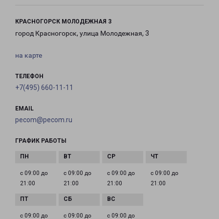
КРАСНОГОРСК МОЛОДЕЖНАЯ 3
город Красногорск, улица Молодежная, 3
на карте
ТЕЛЕФОН
+7(495) 660-11-11
EMAIL
pecom@pecom.ru
ГРАФИК РАБОТЫ
с 09:00 до
с 09:00 до
с 09:00 до
с 09:00 до
21:00
21:00
21:00
21:00
с 09:00 до
с 09:00 до
с 09:00 до