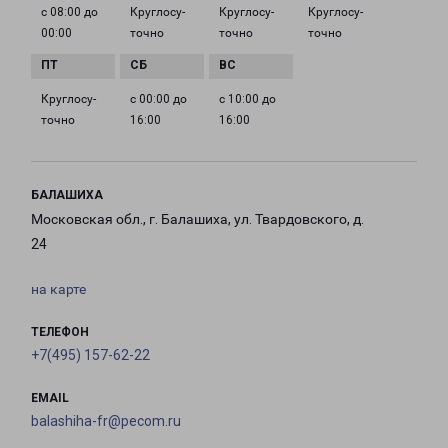
с 08:00 до
Круглосу­
Круглосу­
Круглосу­
00:00
точно
точно
точно
Круглосу­
с 00:00 до
с 10:00 до
точно
16:00
16:00
БАЛАШИХА
Московская обл., г. Балашиха, ул. Твардовского, д.
24
на карте
ТЕЛЕФОН
+7(495) 157-62-22
EMAIL
balashiha-fr@pecom.ru