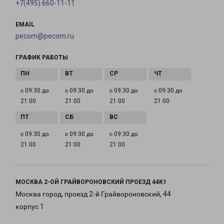
+7(495) 660-11-11
EMAIL
pecom@pecom.ru
ГРАФИК РАБОТЫ
с 09:30 до
с 09:30 до
с 09:30 до
с 09:30 до
21:00
21:00
21:00
21:00
с 09:30 до
с 09:30 до
с 09:30 до
21:00
21:00
21:00
МОСКВА 2-ОЙ ГРАЙВОРОНОВСКИЙ ПРОЕЗД 44К1
Москва город, проезд 2-й Грайвороновский, 44
корпус 1