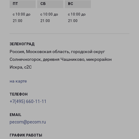
с 10:00 до
с 10:00 до
с 10:00 до
21:00
21:00
21:00
ЗЕЛЕНОГРАД
Россия, Московская область, городской округ
Солнечногорск, деревня Чашниково, микрорайон
Искра, с2С
на карте
ТЕЛЕФОН
+7(495) 660-11-11
EMAIL
pecom@pecom.ru
ГРАФИК РАБОТЫ