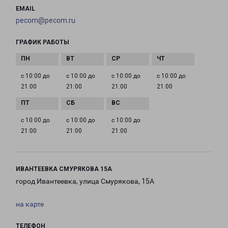
EMAIL
pecom@pecom.ru
ГРАФИК РАБОТЫ
с 10:00 до
с 10:00 до
с 10:00 до
с 10:00 до
21:00
21:00
21:00
21:00
с 10:00 до
с 10:00 до
с 10:00 до
21:00
21:00
21:00
ИВАНТЕЕВКА СМУРЯКОВА 15А
город Ивантеевка, улица Смурякова, 15А
на карте
ТЕЛЕФОН