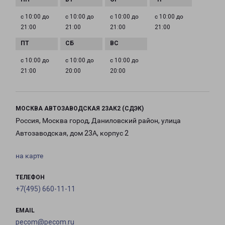
с 10:00 до
с 10:00 до
с 10:00 до
с 10:00 до
21:00
21:00
21:00
21:00
с 10:00 до
с 10:00 до
с 10:00 до
21:00
20:00
20:00
МОСКВА АВТОЗАВОДСКАЯ 23АК2 (СДЭК)
Россия, Москва город, Даниловский район, улица
Автозаводская, дом 23А, корпус 2
на карте
ТЕЛЕФОН
+7(495) 660-11-11
EMAIL
pecom@pecom.ru