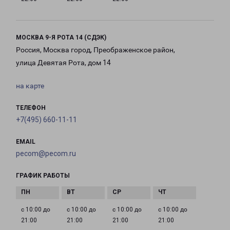
МОСКВА 9-Я РОТА 14 (СДЭК)
Россия, Москва город, Преображенское район,
улица Девятая Рота, дом 14
на карте
ТЕЛЕФОН
+7(495) 660-11-11
EMAIL
pecom@pecom.ru
ГРАФИК РАБОТЫ
с 10:00 до
с 10:00 до
с 10:00 до
с 10:00 до
21:00
21:00
21:00
21:00