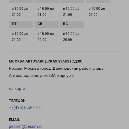
с 10:00 до
с 10:00 до
с 10:00 до
с 10:00 до
21:00
21:00
21:00
21:00
с 10:00 до
с 10:00 до
с 10:00 до
21:00
20:00
20:00
МОСКВА АВТОЗАВОДСКАЯ 23АК2 (СДЭК)
Россия, Москва город, Даниловский район, улица
Автозаводская, дом 23А, корпус 2
на карте
ТЕЛЕФОН
+7(495) 660-11-11
EMAIL
pecom@pecom.ru