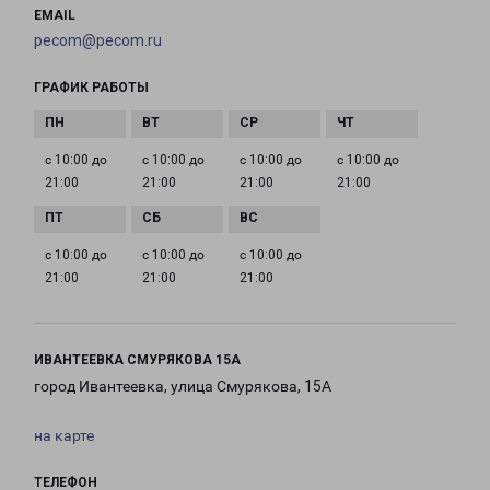
EMAIL
pecom@pecom.ru
ГРАФИК РАБОТЫ
с 10:00 до
с 10:00 до
с 10:00 до
с 10:00 до
21:00
21:00
21:00
21:00
с 10:00 до
с 10:00 до
с 10:00 до
21:00
21:00
21:00
ИВАНТЕЕВКА СМУРЯКОВА 15А
город Ивантеевка, улица Смурякова, 15А
на карте
ТЕЛЕФОН