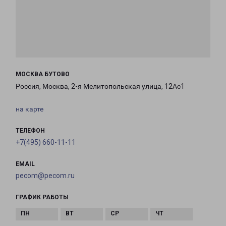
МОСКВА БУТОВО
Россия, Москва, 2-я Мелитопольская улица, 12Ас1
на карте
ТЕЛЕФОН
+7(495) 660-11-11
EMAIL
pecom@pecom.ru
ГРАФИК РАБОТЫ