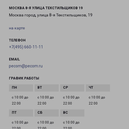
МОСКВА 8-Я УЛИЦА ТЕКСТИЛЬЩИКОВ 19
Москва город, улица 8-я Текстильщиков, 19
на карте
ТЕЛЕФОН
+7(495) 660-11-11
EMAIL
pecom@pecom.ru
ГРАФИК РАБОТЫ
с 10:00 до
с 10:00 до
с 10:00 до
с 10:00 до
22:00
22:00
22:00
22:00
с 10:00 до
с 10:00 до
с 10:00 до
22:00
22:00
22:00