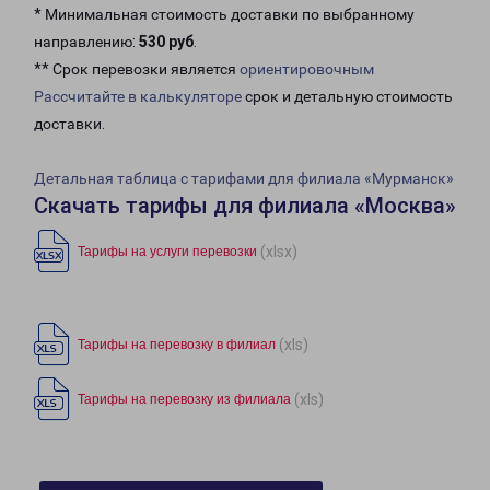
* Минимальная стоимость доставки по выбранному
направлению:
530 руб
.
** Срок перевозки является
ориентировочным
Рассчитайте в калькуляторе
срок и детальную стоимость
доставки.
Детальная таблица с тарифами для филиала «Мурманск»
Скачать тарифы для филиала «Москва»
(xlsx)
Тарифы на услуги перевозки
(xls)
Тарифы на перевозку в филиал
(xls)
Тарифы на перевозку из филиала