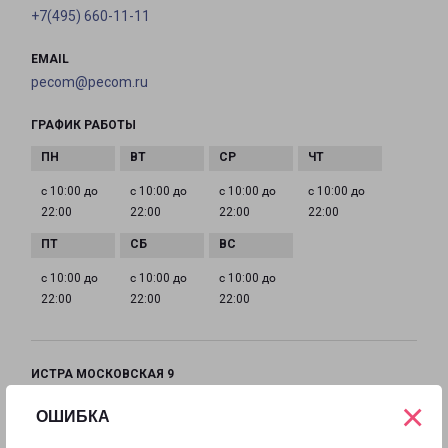
+7(495) 660-11-11
EMAIL
pecom@pecom.ru
ГРАФИК РАБОТЫ
с 10:00 до
с 10:00 до
с 10:00 до
с 10:00 до
22:00
22:00
22:00
22:00
с 10:00 до
с 10:00 до
с 10:00 до
22:00
22:00
22:00
ИСТРА МОСКОВСКАЯ 9
Московская область, улица Московская, 9
×
ОШИБКА
на карте