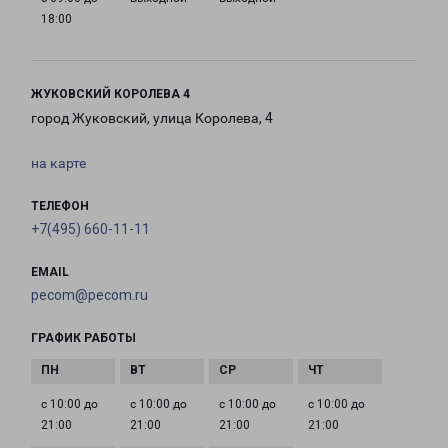
18:00
ЖУКОВСКИЙ КОРОЛЕВА 4
город Жуковский, улица Королева, 4
на карте
ТЕЛЕФОН
+7(495) 660-11-11
EMAIL
pecom@pecom.ru
ГРАФИК РАБОТЫ
с 10:00 до
с 10:00 до
с 10:00 до
с 10:00 до
21:00
21:00
21:00
21:00