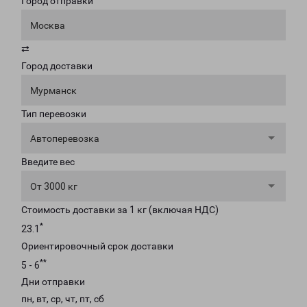
Город отправки
Москва
⇄
Город доставки
Мурманск
Тип перевозки
Автоперевозка
Введите вес
От 3000 кг
Стоимость доставки за 1 кг (включая НДС)
*
23.1
Ориентировочный срок доставки
**
5 - 6
Дни отправки
пн, вт, ср, чт, пт, сб