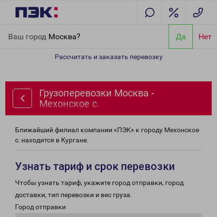
Главная
Направления
Грузоперевозки Москва - Мехонское с.
Ваш город
Москва?
Да
Нет
Рассчитать и заказать перевозку
Грузоперевозки Москва -
Мехонское с.
Ближайший филиал компании «ПЭК» к городу Мехонское
с. находится в Кургане.
Узнать тариф и срок перевозки
Чтобы узнать тариф, укажите город отправки, город
доставки, тип перевозки и вес груза.
Город отправки