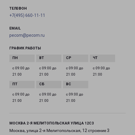
ТЕЛЕФОН
+7(495) 660-11-11
EMAIL
pecom@pecom.ru
ГРАФИК РАБОТЫ
с 09:00 до
с 09:00 до
с 09:00 до
с 09:00 до
21:00
21:00
21:00
21:00
с 09:00 до
с 09:00 до
с 09:00 до
21:00
21:00
21:00
МОСКВА 2-Я МЕЛИТОПОЛЬСКАЯ УЛИЦА 12С3
Москва, улица 2-я Мелитопольская, 12 строение 3