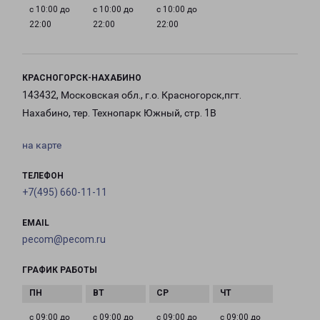
с 10:00 до
с 10:00 до
с 10:00 до
22:00
22:00
22:00
КРАСНОГОРСК-НАХАБИНО
143432, Московская обл., г.о. Красногорск,пгт.
Нахабино, тер. Технопарк Южный, стр. 1В
на карте
ТЕЛЕФОН
+7(495) 660-11-11
EMAIL
pecom@pecom.ru
ГРАФИК РАБОТЫ
с 09:00 до
с 09:00 до
с 09:00 до
с 09:00 до