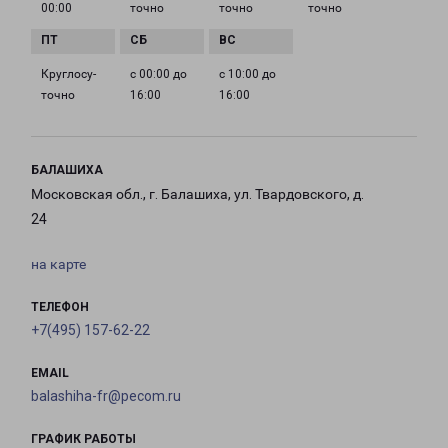
00:00
точно
точно
точно
Круглосу­
с 00:00 до
с 10:00 до
точно
16:00
16:00
БАЛАШИХА
Московская обл., г. Балашиха, ул. Твардовского, д.
24
на карте
ТЕЛЕФОН
+7(495) 157-62-22
EMAIL
balashiha-fr@pecom.ru
ГРАФИК РАБОТЫ