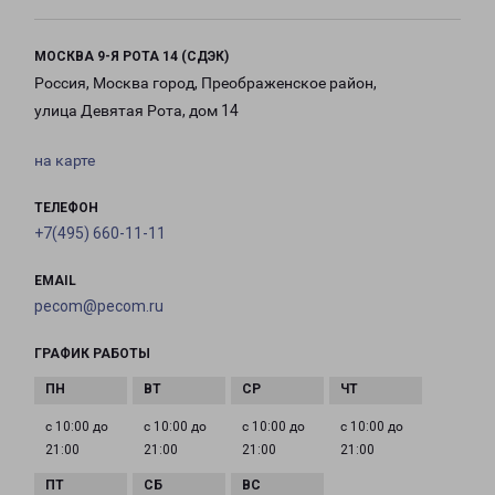
МОСКВА 9-Я РОТА 14 (СДЭК)
Россия, Москва город, Преображенское район,
улица Девятая Рота, дом 14
на карте
ТЕЛЕФОН
+7(495) 660-11-11
EMAIL
pecom@pecom.ru
ГРАФИК РАБОТЫ
с 10:00 до
с 10:00 до
с 10:00 до
с 10:00 до
21:00
21:00
21:00
21:00