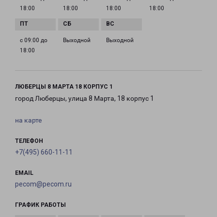
18:00
18:00
18:00
18:00
с 09:00 до
Выходной
Выходной
18:00
ЛЮБЕРЦЫ 8 МАРТА 18 КОРПУС 1
город Люберцы, улица 8 Марта, 18 корпус 1
на карте
ТЕЛЕФОН
+7(495) 660-11-11
EMAIL
pecom@pecom.ru
ГРАФИК РАБОТЫ