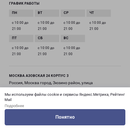
ГРАФИК РАБОТЫ
с 10:00 до
с 10:00 до
с 10:00 до
с 10:00 до
21:00
21:00
21:00
21:00
с 10:00 до
с 10:00 до
с 10:00 до
21:00
21:00
21:00
МОСКВА АЗОВСКАЯ 24 КОРПУС 3
Россия, Москва город, Зюзино район, улица
Азовская, дом 24, корпус 3
Мы используем файлы cookie и сервисы Яндекс.Метрика, Рейтинг
Mail
на карте
Подробнее
ТЕЛЕФОН
Понятно
+7(495) 660-11-11
Оцените нашу работу
Услуги
Сервисы
Меню
Кабинет
Контакты