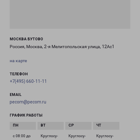
МОСКВА БУТОВО
Россия, Москва, 2-я Мелитопольская улица, 12Ас1
на карте
ТЕЛЕФОН
+7(495) 660-11-11
EMAIL
pecom@pecom.ru
ГРАФИК РАБОТЫ
с 08:00 до
Круглосу­
Круглосу­
Круглосу­