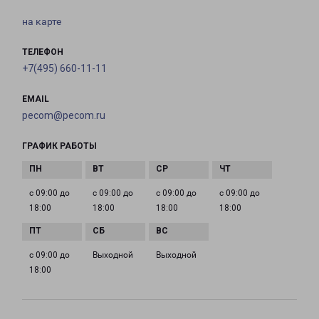
на карте
ТЕЛЕФОН
+7(495) 660-11-11
EMAIL
pecom@pecom.ru
ГРАФИК РАБОТЫ
с 09:00 до
с 09:00 до
с 09:00 до
с 09:00 до
18:00
18:00
18:00
18:00
с 09:00 до
Выходной
Выходной
18:00