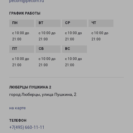
pecom@pecom.ru
ГРАФИК РАБОТЫ
с 10:00 до
с 10:00 до
с 10:00 до
с 10:00 до
21:00
21:00
21:00
21:00
с 10:00 до
с 10:00 до
с 10:00 до
21:00
21:00
21:00
ЛЮБЕРЦЫ ПУШКИНА 2
город Люберцы, улица Пушкина, 2
на карте
ТЕЛЕФОН
+7(495) 660-11-11