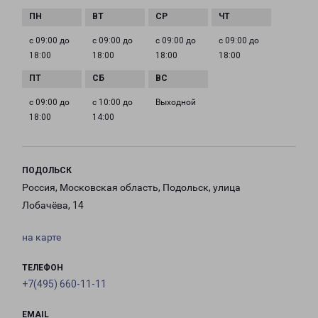
с 09:00 до
с 09:00 до
с 09:00 до
с 09:00 до
18:00
18:00
18:00
18:00
с 09:00 до
с 10:00 до
Выходной
18:00
14:00
ПОДОЛЬСК
Россия, Московская область, Подольск, улица
Лобачёва, 14
на карте
ТЕЛЕФОН
+7(495) 660-11-11
EMAIL