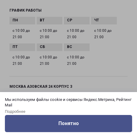
ГРАФИК РАБОТЫ
с 10:00 до
с 10:00 до
с 10:00 до
с 10:00 до
21:00
21:00
21:00
21:00
с 10:00 до
с 10:00 до
с 10:00 до
21:00
21:00
21:00
МОСКВА АЗОВСКАЯ 24 КОРПУС 3
Россия, Москва город, Зюзино район, улица
Мы используем файлы cookie и сервисы Яндекс.Метрика, Рейтинг
Азовская, дом 24, корпус 3
Mail
Подробнее
на карте
Понятно
ТЕЛЕФОН
Оцените нашу работу
Услуги
Сервисы
Меню
Кабинет
Контакты
+7(495) 660-11-11