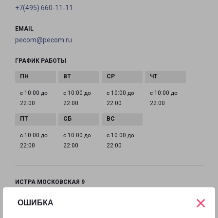
+7(495) 660-11-11
EMAIL
pecom@pecom.ru
ГРАФИК РАБОТЫ
с 10:00 до
с 10:00 до
с 10:00 до
с 10:00 до
22:00
22:00
22:00
22:00
с 10:00 до
с 10:00 до
с 10:00 до
22:00
22:00
22:00
ИСТРА МОСКОВСКАЯ 9
Московская область, улица Московская, 9
×
ОШИБКА
на карте