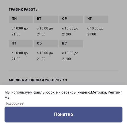
ГРАФИК РАБОТЫ
с 10:00 до
с 10:00 до
с 10:00 до
с 10:00 до
21:00
21:00
21:00
21:00
с 10:00 до
с 10:00 до
с 10:00 до
21:00
21:00
21:00
МОСКВА АЗОВСКАЯ 24 КОРПУС 3
Россия, Москва город, Зюзино район, улица
Мы используем файлы cookie и сервисы Яндекс.Метрика, Рейтинг
Азовская, дом 24, корпус 3
Mail
Подробнее
на карте
Понятно
ТЕЛЕФОН
Оцените нашу работу
Услуги
Сервисы
Меню
Кабинет
Контакты
+7(495) 660-11-11