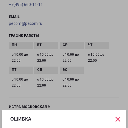
+7(495) 660-11-11
EMAIL
pecom@pecom.ru
ГРАФИК РАБОТЫ
с 10:00 до
с 10:00 до
с 10:00 до
с 10:00 до
22:00
22:00
22:00
22:00
с 10:00 до
с 10:00 до
с 10:00 до
22:00
22:00
22:00
ИСТРА МОСКОВСКАЯ 9
Московская область, улица Московская, 9
×
ОШИБКА
на карте