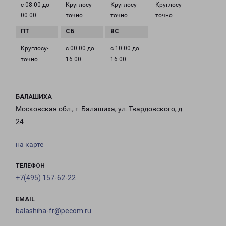
с 08:00 до
Круглосу­
Круглосу­
Круглосу­
00:00
точно
точно
точно
Круглосу­
с 00:00 до
с 10:00 до
точно
16:00
16:00
БАЛАШИХА
Московская обл., г. Балашиха, ул. Твардовского, д.
24
на карте
ТЕЛЕФОН
+7(495) 157-62-22
EMAIL
balashiha-fr@pecom.ru