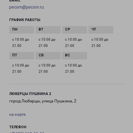
EMAIL
pecom@pecom.ru
ГРАФИК РАБОТЫ
с 10:00 до
с 10:00 до
с 10:00 до
с 10:00 до
21:00
21:00
21:00
21:00
с 10:00 до
с 10:00 до
с 10:00 до
21:00
21:00
21:00
ЛЮБЕРЦЫ ПУШКИНА 2
город Люберцы, улица Пушкина, 2
на карте
ТЕЛЕФОН