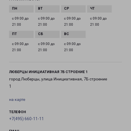
с 09:00 до
с 09:00 до
с 09:00 до
с 09:00 до
21:00
21:00
21:00
21:00
с 09:00 до
с 09:00 до
с 09:00 до
21:00
21:00
21:00
ЛЮБЕРЦЫ ИНИЦИАТИВНАЯ 7Б СТРОЕНИЕ 1
город Люберцы, улица Инициативная, 7Б строение
1
на карте
ТЕЛЕФОН
+7(495) 660-11-11