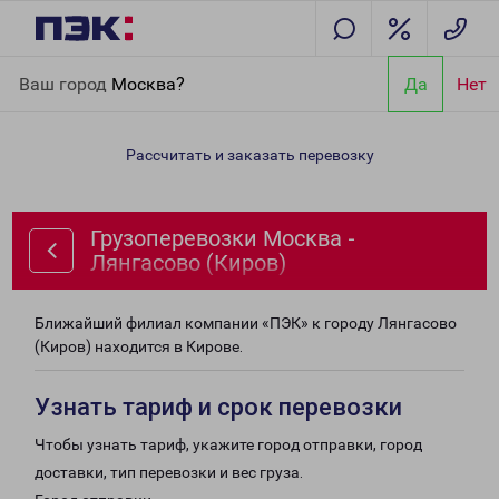
Главная
Направления
Грузоперевозки Москва - Лянгасово
Ваш город
Москва?
Да
Нет
(Киров)
Рассчитать и заказать перевозку
Грузоперевозки Москва -
Лянгасово (Киров)
Ближайший филиал компании «ПЭК» к городу Лянгасово
(Киров) находится в Кирове.
Узнать тариф и срок перевозки
Чтобы узнать тариф, укажите город отправки, город
доставки, тип перевозки и вес груза.