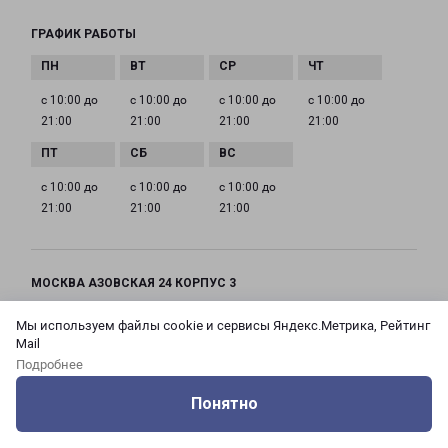
ГРАФИК РАБОТЫ
с 10:00 до
с 10:00 до
с 10:00 до
с 10:00 до
21:00
21:00
21:00
21:00
с 10:00 до
с 10:00 до
с 10:00 до
21:00
21:00
21:00
МОСКВА АЗОВСКАЯ 24 КОРПУС 3
Россия, Москва город, Зюзино район, улица
Мы используем файлы cookie и сервисы Яндекс.Метрика, Рейтинг
Азовская, дом 24, корпус 3
Mail
Подробнее
на карте
Понятно
ТЕЛЕФОН
Оцените нашу работу
Услуги
Сервисы
Меню
Кабинет
Контакты
+7(495) 660-11-11