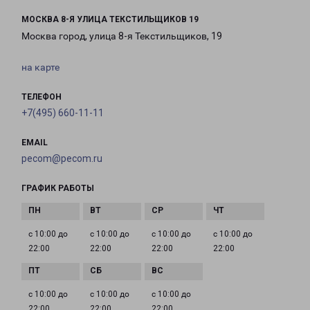
МОСКВА 8-Я УЛИЦА ТЕКСТИЛЬЩИКОВ 19
Москва город, улица 8-я Текстильщиков, 19
на карте
ТЕЛЕФОН
+7(495) 660-11-11
EMAIL
pecom@pecom.ru
ГРАФИК РАБОТЫ
с 10:00 до
с 10:00 до
с 10:00 до
с 10:00 до
22:00
22:00
22:00
22:00
с 10:00 до
с 10:00 до
с 10:00 до
22:00
22:00
22:00