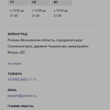
с 10:00 до
с 10:00 до
с 10:00 до
21:00
21:00
21:00
ЗЕЛЕНОГРАД
Россия, Московская область, городской округ
Солнечногорск, деревня Чашниково, микрорайон
Искра, с2С
на карте
ТЕЛЕФОН
+7(495) 660-11-11
EMAIL
pecom@pecom.ru
ГРАФИК РАБОТЫ