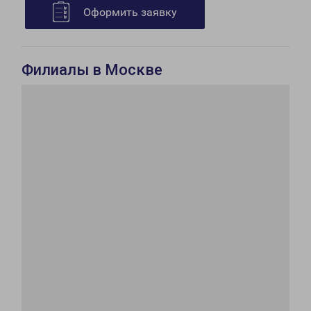
Оформить заявку
Филиалы в Москве