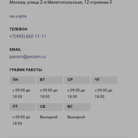
Москва, улица 2-я Мелитопольская, 12 строение 3
на карте
ТЕЛЕФОН
+7(495) 660-11-11
EMAIL
pecom@pecom.ru
ГРАФИК РАБОТЫ
с 09:00 до
с 09:00 до
с 09:00 до
с 09:00 до
18:00
18:00
18:00
18:00
с 09:00 до
Выходной
Выходной
18:00