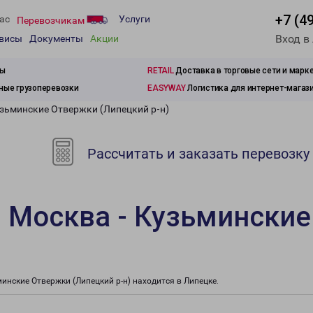
+7 (4
ас
Услуги
Перевозчикам
Вход в
рвисы
Документы
Акции
зы
RETAIL
Доставка в торговые сети и марк
ые грузоперевозки
EASYWAY
Логистика для интернет-магаз
узьминские Отвержки (Липецкий р-н)
Рассчитать и заказать перевозку
 Москва - Кузьмински
нские Отвержки (Липецкий р-н) находится в Липецке.