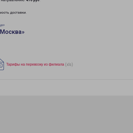
у направлению:
470 руб
.
мость доставки.
цк»
«Москва»
(xls)
Тарифы на перевозку из филиала