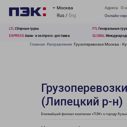
Москва
Адреса
О н
Rus /
Eng
Онлайн-се
LTL
Сборные грузы
FTL
Генеральные гру
EXPRESS
Авиа- и экспресс-доставка
GLOBAL
Международн
Главная
Направления
Грузоперевозки Москва - К
Грузоперевозки
(Липецкий р-н)
Ближайший филиал компании «ПЭК» к городу Кузьми