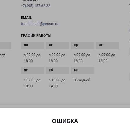
+7(495) 157-62-22
EMAIL
balashiha-fr@pecom.ru
ГРАФИК РАБОТЫ
осу­
с 09:00 до
с 09:00 до
с 09:00 до
с 09:00 до
18:00
18:00
18:00
18:00
с 09:00 до
с 10:00 до
Выходной
18:00
14:00
ДЕДОВСК МИРА 9
Дедовск, улица Мира, 9
ОШИБКА