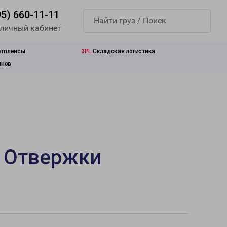
95) 660-11-11
 личный кабинет
етплейсы
3PL
Складская логистика
инов
е Отвержки