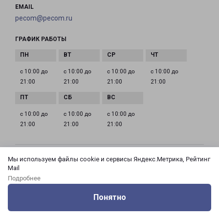
EMAIL
pecom@pecom.ru
ГРАФИК РАБОТЫ
с 10:00 до
с 10:00 до
с 10:00 до
с 10:00 до
21:00
21:00
21:00
21:00
с 10:00 до
с 10:00 до
с 10:00 до
21:00
21:00
21:00
Мы используем файлы cookie и сервисы Яндекс.Метрика, Рейтинг
МОСКВА АЗОВСКАЯ 24 КОРПУС 3
Mail
Россия, Москва город, Зюзино район, улица
Подробнее
Азовская, дом 24, корпус 3
Понятно
на карте
Оцените нашу работу
Услуги
Сервисы
Меню
Кабинет
Контакты