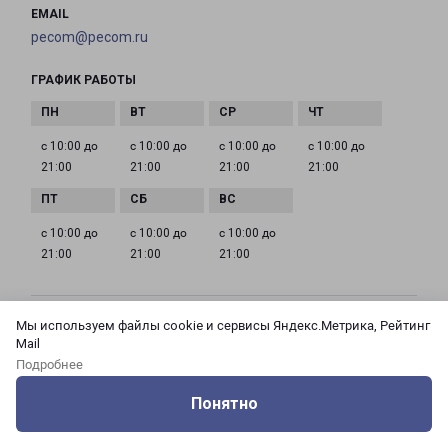
EMAIL
pecom@pecom.ru
ГРАФИК РАБОТЫ
с 10:00 до
с 10:00 до
с 10:00 до
с 10:00 до
21:00
21:00
21:00
21:00
с 10:00 до
с 10:00 до
с 10:00 до
21:00
21:00
21:00
Мы используем файлы cookie и сервисы Яндекс.Метрика, Рейтинг
МОСКВА АЗОВСКАЯ 24 КОРПУС 3
Mail
Россия, Москва город, Зюзино район, улица
Подробнее
Азовская, дом 24, корпус 3
Понятно
на карте
Оцените нашу работу
Услуги
Сервисы
Меню
Кабинет
Контакты