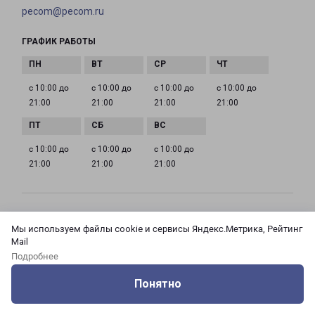
pecom@pecom.ru
ГРАФИК РАБОТЫ
с 10:00 до
с 10:00 до
с 10:00 до
с 10:00 до
21:00
21:00
21:00
21:00
с 10:00 до
с 10:00 до
с 10:00 до
21:00
21:00
21:00
МОСКВА АЗОВСКАЯ 24 КОРПУС 3
Мы используем файлы cookie и сервисы Яндекс.Метрика, Рейтинг
Россия, Москва город, Зюзино район, улица
Mail
Азовская, дом 24, корпус 3
Подробнее
Понятно
на карте
Оцените нашу работу
Услуги
Сервисы
Меню
Кабинет
Контакты
ТЕЛЕФОН