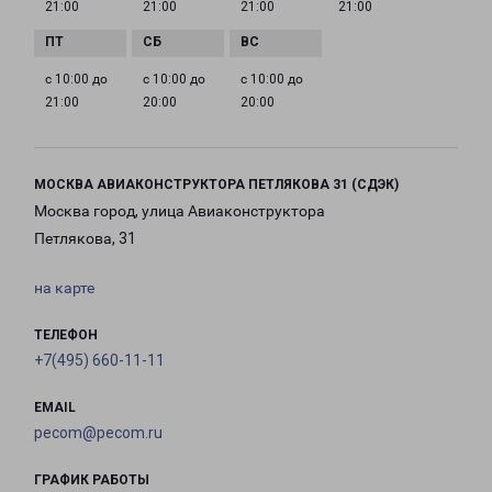
21:00
21:00
21:00
21:00
с 10:00 до
с 10:00 до
с 10:00 до
21:00
20:00
20:00
МОСКВА АВИАКОНСТРУКТОРА ПЕТЛЯКОВА 31 (СДЭК)
Москва город, улица Авиаконструктора
Петлякова, 31
на карте
ТЕЛЕФОН
+7(495) 660-11-11
EMAIL
pecom@pecom.ru
ГРАФИК РАБОТЫ