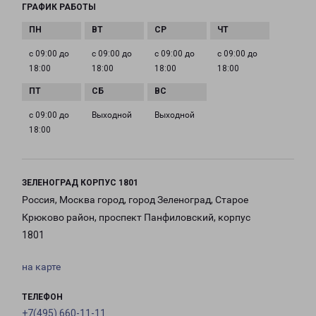
ГРАФИК РАБОТЫ
с 09:00 до
с 09:00 до
с 09:00 до
с 09:00 до
18:00
18:00
18:00
18:00
с 09:00 до
Выходной
Выходной
18:00
ЗЕЛЕНОГРАД КОРПУС 1801
Россия, Москва город, город Зеленоград, Старое
Крюково район, проспект Панфиловский, корпус
1801
на карте
ТЕЛЕФОН
+7(495) 660-11-11