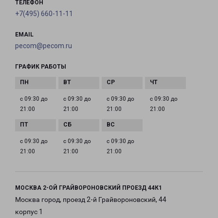
ТЕЛЕФОН
+7(495) 660-11-11
EMAIL
pecom@pecom.ru
ГРАФИК РАБОТЫ
с 09:30 до
с 09:30 до
с 09:30 до
с 09:30 до
21:00
21:00
21:00
21:00
с 09:30 до
с 09:30 до
с 09:30 до
21:00
21:00
21:00
МОСКВА 2-ОЙ ГРАЙВОРОНОВСКИЙ ПРОЕЗД 44К1
Москва город, проезд 2-й Грайвороновский, 44
корпус 1