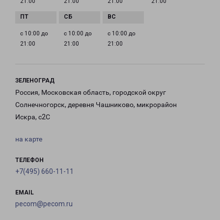
21:00
21:00
21:00
21:00
с 10:00 до
с 10:00 до
с 10:00 до
21:00
21:00
21:00
ЗЕЛЕНОГРАД
Россия, Московская область, городской округ
Солнечногорск, деревня Чашниково, микрорайон
Искра, с2С
на карте
ТЕЛЕФОН
+7(495) 660-11-11
EMAIL
pecom@pecom.ru