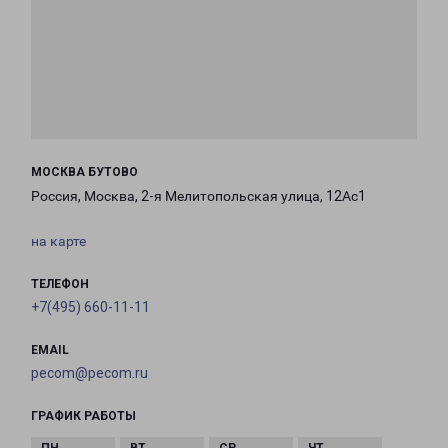
МОСКВА БУТОВО
Россия, Москва, 2-я Мелитопольская улица, 12Ас1
на карте
ТЕЛЕФОН
+7(495) 660-11-11
EMAIL
pecom@pecom.ru
ГРАФИК РАБОТЫ