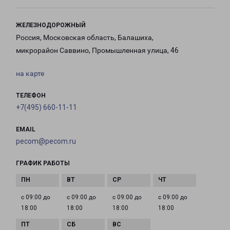
ЖЕЛЕЗНОДОРОЖНЫЙ
Россия, Московская область, Балашиха,
микрорайон Саввино, Промышленная улица, 46
на карте
ТЕЛЕФОН
+7(495) 660-11-11
EMAIL
pecom@pecom.ru
ГРАФИК РАБОТЫ
с 09:00 до
с 09:00 до
с 09:00 до
с 09:00 до
18:00
18:00
18:00
18:00