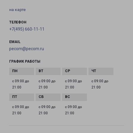
на карте
ТЕЛЕФОН
+7(495) 660-11-11
EMAIL
pecom@pecom.ru
ГРАФИК РАБОТЫ
с 09:00 до
с 09:00 до
с 09:00 до
с 09:00 до
21:00
21:00
21:00
21:00
с 09:00 до
с 09:00 до
с 09:00 до
21:00
21:00
21:00