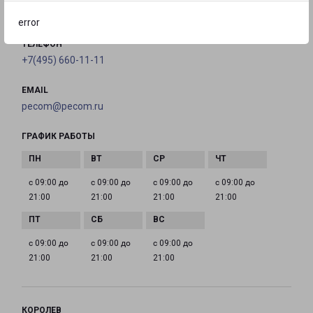
на карте
error
ТЕЛЕФОН
+7(495) 660-11-11
EMAIL
pecom@pecom.ru
ГРАФИК РАБОТЫ
с 09:00 до
с 09:00 до
с 09:00 до
с 09:00 до
21:00
21:00
21:00
21:00
с 09:00 до
с 09:00 до
с 09:00 до
21:00
21:00
21:00
КОРОЛЕВ