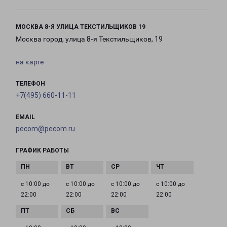
МОСКВА 8-Я УЛИЦА ТЕКСТИЛЬЩИКОВ 19
Москва город, улица 8-я Текстильщиков, 19
на карте
ТЕЛЕФОН
+7(495) 660-11-11
EMAIL
pecom@pecom.ru
ГРАФИК РАБОТЫ
с 10:00 до
с 10:00 до
с 10:00 до
с 10:00 до
22:00
22:00
22:00
22:00