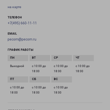
на карте
ТЕЛЕФОН
+7(495) 660-11-11
EMAIL
pecom@pecom.ru
ГРАФИК РАБОТЫ
Выходной
с 10:00 до
с 10:00 до
с 10:00 до
18:00
18:00
18:00
с 10:00 до
с 10:00 до
с 10:00 до
18:00
18:00
18:00