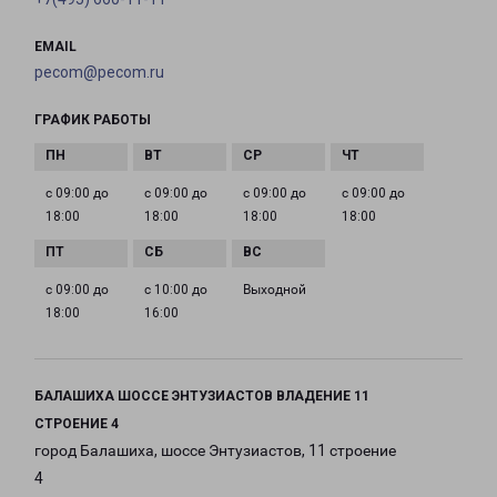
EMAIL
pecom@pecom.ru
ГРАФИК РАБОТЫ
с 09:00 до
с 09:00 до
с 09:00 до
с 09:00 до
18:00
18:00
18:00
18:00
с 09:00 до
с 10:00 до
Выходной
18:00
16:00
БАЛАШИХА ШОССЕ ЭНТУЗИАСТОВ ВЛАДЕНИЕ 11
СТРОЕНИЕ 4
город Балашиха, шоссе Энтузиастов, 11 строение
4