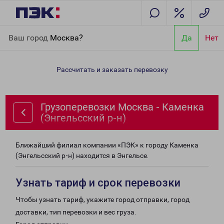
Главная
Направления
Грузоперевозки Москва - Каменка
Ваш город
Москва?
Да
Нет
(Энгельсский р-н)
Рассчитать и заказать перевозку
Грузоперевозки Москва - Каменка
(Энгельсский р-н)
Ближайший филиал компании «ПЭК» к городу Каменка
(Энгельсский р-н) находится в Энгельсе.
Узнать тариф и срок перевозки
Чтобы узнать тариф, укажите город отправки, город
доставки, тип перевозки и вес груза.