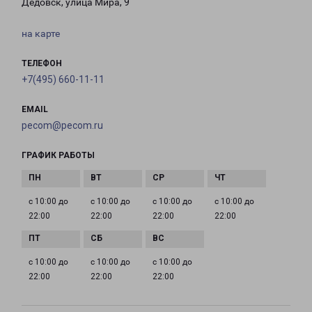
Дедовск, улица Мира, 9
на карте
ТЕЛЕФОН
+7(495) 660-11-11
EMAIL
pecom@pecom.ru
ГРАФИК РАБОТЫ
с 10:00 до
с 10:00 до
с 10:00 до
с 10:00 до
22:00
22:00
22:00
22:00
с 10:00 до
с 10:00 до
с 10:00 до
22:00
22:00
22:00