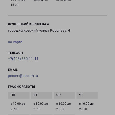
18:00
ЖУКОВСКИЙ КОРОЛЕВА 4
город Жуковский, улица Королева, 4
на карте
ТЕЛЕФОН
+7(495) 660-11-11
EMAIL
pecom@pecom.ru
ГРАФИК РАБОТЫ
с 10:00 до
с 10:00 до
с 10:00 до
с 10:00 до
21:00
21:00
21:00
21:00