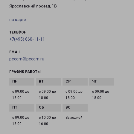
Ярославский проезд, 1В
на карте
ТЕЛЕФОН
+7(495) 660-11-11
EMAIL
pecom@pecom.ru
ГРАФИК РАБОТЫ
с 09:00 до
с 09:00 до
с 09:00 до
с 09:00 до
18:00
18:00
18:00
18:00
с 09:00 до
с 10:00 до
Выходной
18:00
16:00