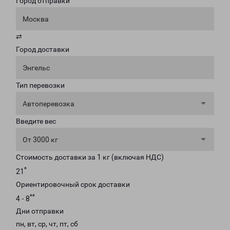
Город отправки
Москва
⇄
Город доставки
Энгельс
Тип перевозки
Автоперевозка
Введите вес
От 3000 кг
Стоимость доставки за 1 кг (включая НДС)
*
21
Ориентировочный срок доставки
**
4 - 8
Дни отправки
пн, вт, ср, чт, пт, сб