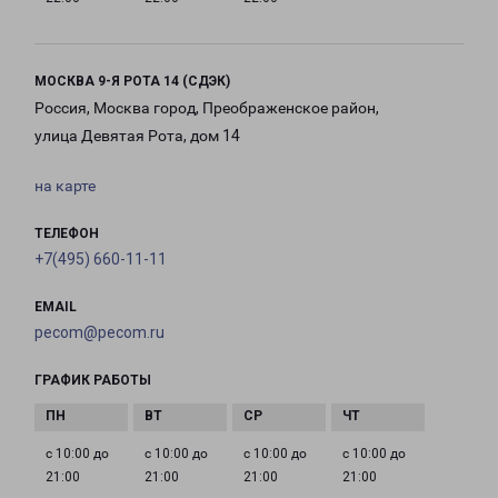
МОСКВА 9-Я РОТА 14 (СДЭК)
Россия, Москва город, Преображенское район,
улица Девятая Рота, дом 14
на карте
ТЕЛЕФОН
+7(495) 660-11-11
EMAIL
pecom@pecom.ru
ГРАФИК РАБОТЫ
с 10:00 до
с 10:00 до
с 10:00 до
с 10:00 до
21:00
21:00
21:00
21:00