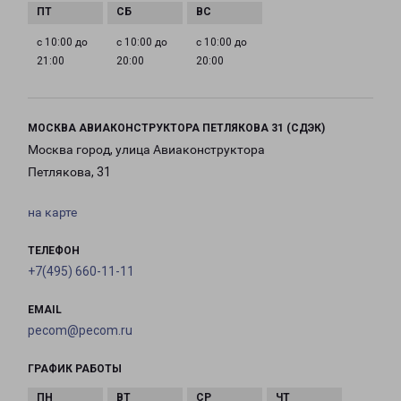
с 10:00 до
с 10:00 до
с 10:00 до
21:00
20:00
20:00
МОСКВА АВИАКОНСТРУКТОРА ПЕТЛЯКОВА 31 (СДЭК)
Москва город, улица Авиаконструктора
Петлякова, 31
на карте
ТЕЛЕФОН
+7(495) 660-11-11
EMAIL
pecom@pecom.ru
ГРАФИК РАБОТЫ