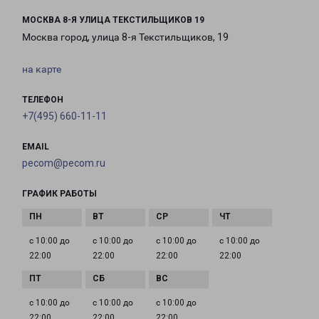
МОСКВА 8-Я УЛИЦА ТЕКСТИЛЬЩИКОВ 19
Москва город, улица 8-я Текстильщиков, 19
на карте
ТЕЛЕФОН
+7(495) 660-11-11
EMAIL
pecom@pecom.ru
ГРАФИК РАБОТЫ
с 10:00 до
с 10:00 до
с 10:00 до
с 10:00 до
22:00
22:00
22:00
22:00
с 10:00 до
с 10:00 до
с 10:00 до
22:00
22:00
22:00