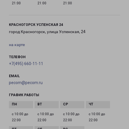
21:00
21:00
21:00
КРАСНОГОРСК УСПЕНСКАЯ 24
город Красногорск, улица Успенская, 24
на карте
ТЕЛЕФОН
+7(495) 660-11-11
EMAIL
pecom@pecom.ru
ГРАФИК РАБОТЫ
с 10:00 до
с 10:00 до
с 10:00 до
с 10:00 до
22:00
22:00
22:00
22:00