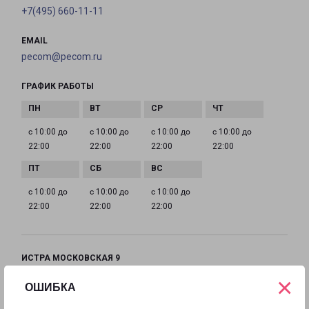
+7(495) 660-11-11
EMAIL
pecom@pecom.ru
ГРАФИК РАБОТЫ
с 10:00 до
с 10:00 до
с 10:00 до
с 10:00 до
22:00
22:00
22:00
22:00
с 10:00 до
с 10:00 до
с 10:00 до
22:00
22:00
22:00
ИСТРА МОСКОВСКАЯ 9
Московская область, улица Московская, 9
×
ОШИБКА
на карте