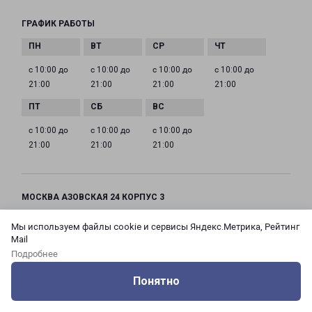
ГРАФИК РАБОТЫ
с 10:00 до
с 10:00 до
с 10:00 до
с 10:00 до
21:00
21:00
21:00
21:00
с 10:00 до
с 10:00 до
с 10:00 до
21:00
21:00
21:00
МОСКВА АЗОВСКАЯ 24 КОРПУС 3
Россия, Москва город, Зюзино район, улица
Мы используем файлы cookie и сервисы Яндекс.Метрика, Рейтинг
Азовская, дом 24, корпус 3
Mail
Подробнее
на карте
Понятно
ТЕЛЕФОН
Оцените нашу работу
Услуги
Сервисы
Меню
Кабинет
Контакты
+7(495) 660-11-11