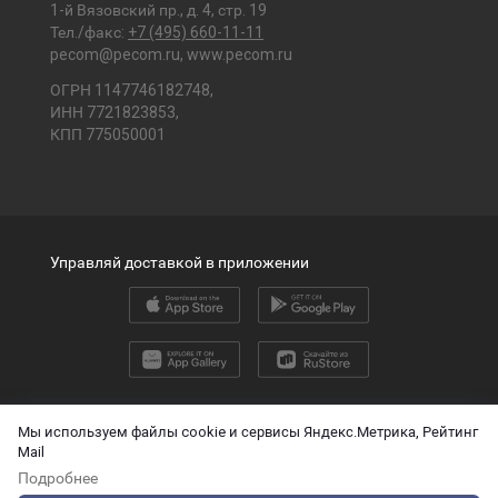
1-й Вязовский пр., д. 4, стр. 19
Тел./факс:
+7 (495) 660-11-11
pecom@pecom.ru
,
www.pecom.ru
ОГРН 1147746182748,
ИНН 7721823853,
КПП 775050001
Управляй доставкой в приложении
2026 © ООО «ПЭК»
Мы используем файлы cookie и сервисы Яндекс.Метрика, Рейтинг
Mail
English version
Подробнее
О защите персональных данных