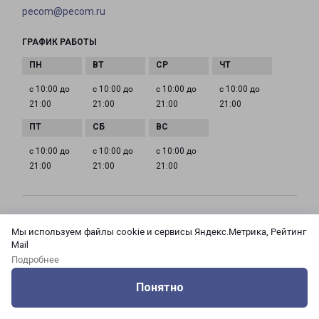
pecom@pecom.ru
ГРАФИК РАБОТЫ
с 10:00 до
с 10:00 до
с 10:00 до
с 10:00 до
21:00
21:00
21:00
21:00
с 10:00 до
с 10:00 до
с 10:00 до
21:00
21:00
21:00
МОСКВА АЗОВСКАЯ 24 КОРПУС 3
Мы используем файлы cookie и сервисы Яндекс.Метрика, Рейтинг
Россия, Москва город, Зюзино район, улица
Mail
Азовская, дом 24, корпус 3
Подробнее
Понятно
на карте
Оцените нашу работу
Услуги
Сервисы
Меню
Кабинет
Контакты
ТЕЛЕФОН