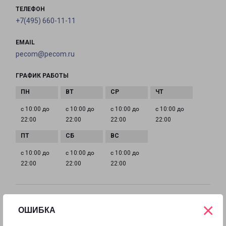
ТЕЛЕФОН
+7(495) 660-11-11
EMAIL
pecom@pecom.ru
ГРАФИК РАБОТЫ
с 10:00 до
с 10:00 до
с 10:00 до
с 10:00 до
22:00
22:00
22:00
22:00
с 10:00 до
с 10:00 до
с 10:00 до
22:00
22:00
22:00
ИСТРА МОСКОВСКАЯ 9
×
ОШИБКА
Московская область, улица Московская, 9