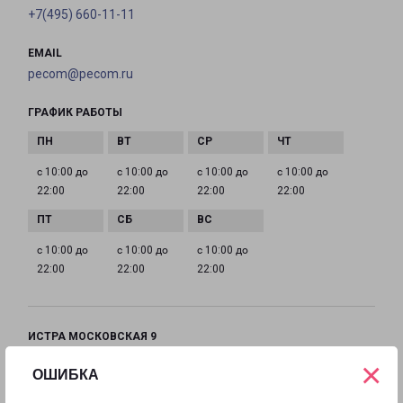
+7(495) 660-11-11
EMAIL
pecom@pecom.ru
ГРАФИК РАБОТЫ
с 10:00 до
с 10:00 до
с 10:00 до
с 10:00 до
22:00
22:00
22:00
22:00
с 10:00 до
с 10:00 до
с 10:00 до
22:00
22:00
22:00
ИСТРА МОСКОВСКАЯ 9
Московская область, улица Московская, 9
×
ОШИБКА
на карте