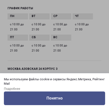
ГРАФИК РАБОТЫ
с 10:00 до
с 10:00 до
с 10:00 до
с 10:00 до
21:00
21:00
21:00
21:00
с 10:00 до
с 10:00 до
с 10:00 до
21:00
21:00
21:00
МОСКВА АЗОВСКАЯ 24 КОРПУС 3
Россия, Москва город, Зюзино район, улица
Мы используем файлы cookie и сервисы Яндекс.Метрика, Рейтинг
Азовская, дом 24, корпус 3
Mail
Подробнее
на карте
Понятно
ТЕЛЕФОН
Оцените нашу работу
Услуги
Сервисы
Меню
Кабинет
Контакты
+7(495) 660-11-11