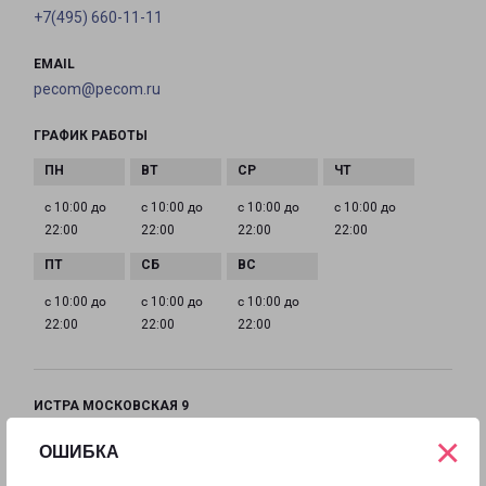
+7(495) 660-11-11
EMAIL
pecom@pecom.ru
ГРАФИК РАБОТЫ
с 10:00 до
с 10:00 до
с 10:00 до
с 10:00 до
22:00
22:00
22:00
22:00
с 10:00 до
с 10:00 до
с 10:00 до
22:00
22:00
22:00
ИСТРА МОСКОВСКАЯ 9
Московская область, улица Московская, 9
×
ОШИБКА
на карте