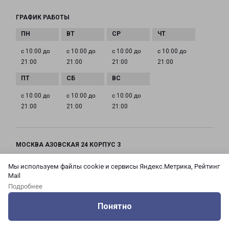
ГРАФИК РАБОТЫ
с 10:00 до
с 10:00 до
с 10:00 до
с 10:00 до
21:00
21:00
21:00
21:00
с 10:00 до
с 10:00 до
с 10:00 до
21:00
21:00
21:00
МОСКВА АЗОВСКАЯ 24 КОРПУС 3
Россия, Москва город, Зюзино район, улица
Мы используем файлы cookie и сервисы Яндекс.Метрика, Рейтинг
Азовская, дом 24, корпус 3
Mail
Подробнее
на карте
Понятно
ТЕЛЕФОН
Оцените нашу работу
Услуги
Сервисы
Меню
Кабинет
Контакты
+7(495) 660-11-11