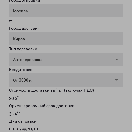
Город отправки
Москва
⇄
Город доставки
Киров
Тип перевозки
Автоперевозка
Введите вес
От 3000 кг
Стоимость доставки за 1 кг (включая НДС)
*
20.5
Ориентировочный срок доставки
**
3 - 4
Дни отправки
пн, вт, ср, чт, пт