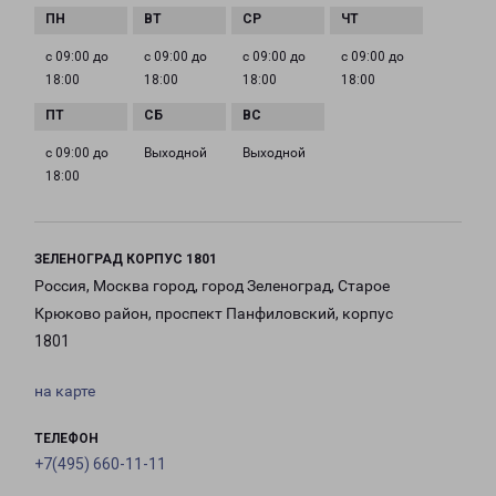
с 09:00 до
с 09:00 до
с 09:00 до
с 09:00 до
18:00
18:00
18:00
18:00
с 09:00 до
Выходной
Выходной
18:00
ЗЕЛЕНОГРАД КОРПУС 1801
Россия, Москва город, город Зеленоград, Старое
Крюково район, проспект Панфиловский, корпус
1801
на карте
ТЕЛЕФОН
+7(495) 660-11-11