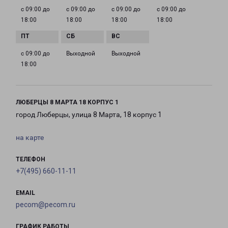
с 09:00 до
с 09:00 до
с 09:00 до
с 09:00 до
18:00
18:00
18:00
18:00
с 09:00 до
Выходной
Выходной
18:00
ЛЮБЕРЦЫ 8 МАРТА 18 КОРПУС 1
город Люберцы, улица 8 Марта, 18 корпус 1
на карте
ТЕЛЕФОН
+7(495) 660-11-11
EMAIL
pecom@pecom.ru
ГРАФИК РАБОТЫ