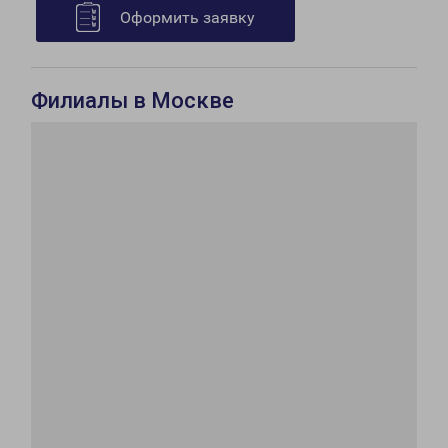
Оформить заявку
Филиалы в Москве