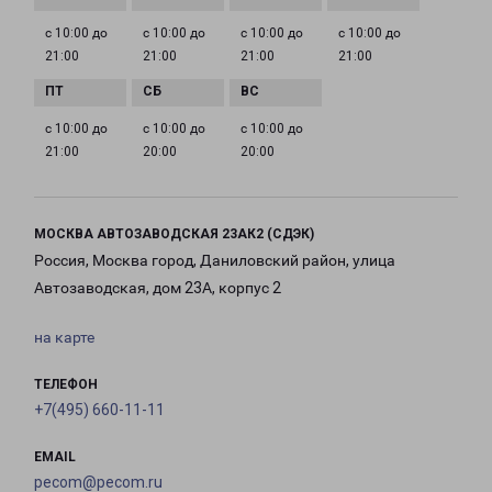
с 10:00 до
с 10:00 до
с 10:00 до
с 10:00 до
21:00
21:00
21:00
21:00
с 10:00 до
с 10:00 до
с 10:00 до
21:00
20:00
20:00
МОСКВА АВТОЗАВОДСКАЯ 23АК2 (СДЭК)
Россия, Москва город, Даниловский район, улица
Автозаводская, дом 23А, корпус 2
на карте
ТЕЛЕФОН
+7(495) 660-11-11
EMAIL
pecom@pecom.ru