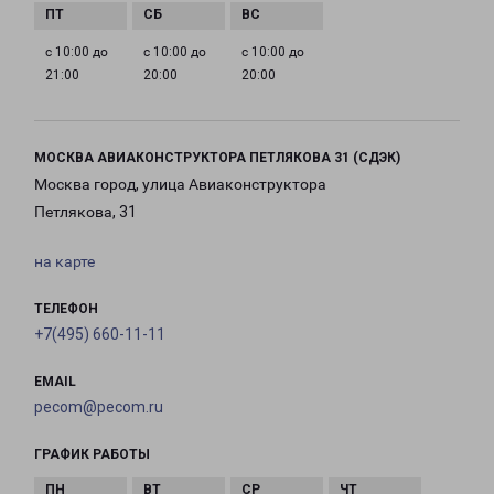
с 10:00 до
с 10:00 до
с 10:00 до
21:00
20:00
20:00
МОСКВА АВИАКОНСТРУКТОРА ПЕТЛЯКОВА 31 (СДЭК)
Москва город, улица Авиаконструктора
Петлякова, 31
на карте
ТЕЛЕФОН
+7(495) 660-11-11
EMAIL
pecom@pecom.ru
ГРАФИК РАБОТЫ