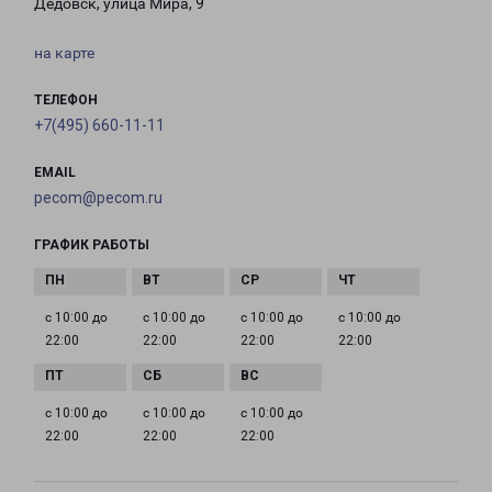
Дедовск, улица Мира, 9
на карте
ТЕЛЕФОН
+7(495) 660-11-11
EMAIL
pecom@pecom.ru
ГРАФИК РАБОТЫ
с 10:00 до
с 10:00 до
с 10:00 до
с 10:00 до
22:00
22:00
22:00
22:00
с 10:00 до
с 10:00 до
с 10:00 до
22:00
22:00
22:00