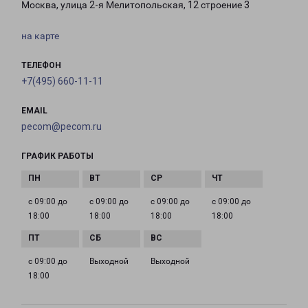
Москва, улица 2-я Мелитопольская, 12 строение 3
на карте
ТЕЛЕФОН
+7(495) 660-11-11
EMAIL
pecom@pecom.ru
ГРАФИК РАБОТЫ
с 09:00 до
с 09:00 до
с 09:00 до
с 09:00 до
18:00
18:00
18:00
18:00
с 09:00 до
Выходной
Выходной
18:00