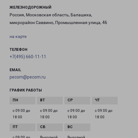
ЖЕЛЕЗНОДОРОЖНЫЙ
Россия, Московская область, Балашиха,
микрорайон Саввино, Промышленная улица, 46
на карте
ТЕЛЕФОН
+7(495) 660-11-11
EMAIL
pecom@pecom.ru
ГРАФИК РАБОТЫ
с 09:00 до
с 09:00 до
с 09:00 до
с 09:00 до
18:00
18:00
18:00
18:00
с 09:00 до
Выходной
Выходной