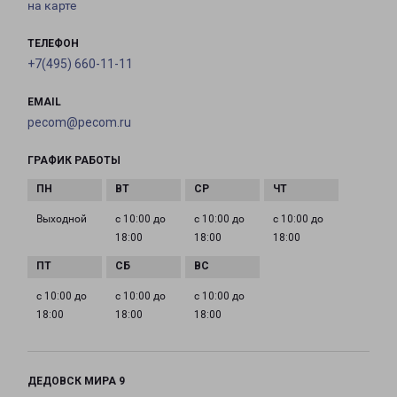
на карте
ТЕЛЕФОН
+7(495) 660-11-11
EMAIL
pecom@pecom.ru
ГРАФИК РАБОТЫ
Выходной
с 10:00 до
с 10:00 до
с 10:00 до
18:00
18:00
18:00
с 10:00 до
с 10:00 до
с 10:00 до
18:00
18:00
18:00
ДЕДОВСК МИРА 9