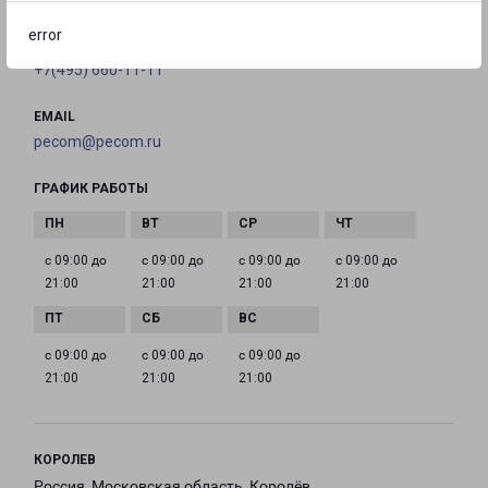
error
ТЕЛЕФОН
+7(495) 660-11-11
EMAIL
pecom@pecom.ru
ГРАФИК РАБОТЫ
с 09:00 до
с 09:00 до
с 09:00 до
с 09:00 до
21:00
21:00
21:00
21:00
с 09:00 до
с 09:00 до
с 09:00 до
21:00
21:00
21:00
КОРОЛЕВ
Россия, Московская область, Королёв,