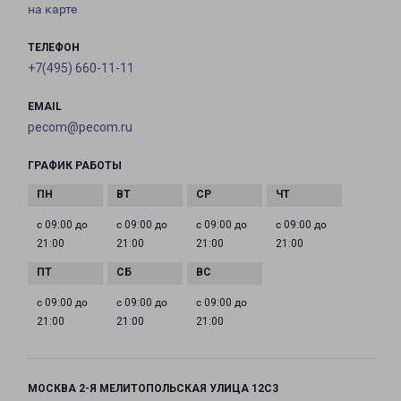
на карте
ТЕЛЕФОН
+7(495) 660-11-11
EMAIL
pecom@pecom.ru
ГРАФИК РАБОТЫ
с 09:00 до
с 09:00 до
с 09:00 до
с 09:00 до
21:00
21:00
21:00
21:00
с 09:00 до
с 09:00 до
с 09:00 до
21:00
21:00
21:00
МОСКВА 2-Я МЕЛИТОПОЛЬСКАЯ УЛИЦА 12С3