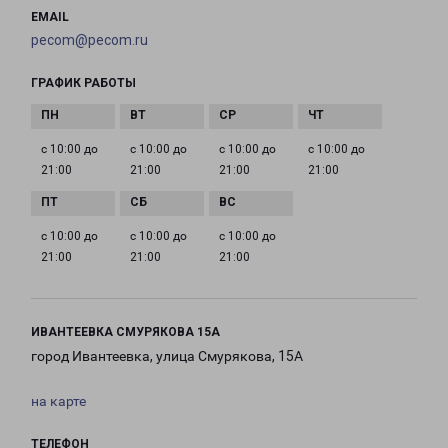
EMAIL
pecom@pecom.ru
ГРАФИК РАБОТЫ
с 10:00 до
с 10:00 до
с 10:00 до
с 10:00 до
21:00
21:00
21:00
21:00
с 10:00 до
с 10:00 до
с 10:00 до
21:00
21:00
21:00
ИВАНТЕЕВКА СМУРЯКОВА 15А
город Ивантеевка, улица Смурякова, 15А
на карте
ТЕЛЕФОН