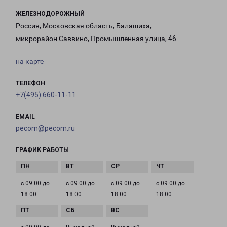
ЖЕЛЕЗНОДОРОЖНЫЙ
Россия, Московская область, Балашиха,
микрорайон Саввино, Промышленная улица, 46
на карте
ТЕЛЕФОН
+7(495) 660-11-11
EMAIL
pecom@pecom.ru
ГРАФИК РАБОТЫ
с 09:00 до
с 09:00 до
с 09:00 до
с 09:00 до
18:00
18:00
18:00
18:00