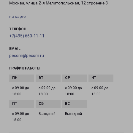
Москва, улица 2-я Мелитопольская, 12 строение 3
на карте
ТЕЛЕФОН
+7(495) 660-11-11
EMAIL
pecom@pecom.ru
ГРАФИК РАБОТЫ
с 09:00 до
с 09:00 до
с 09:00 до
с 09:00 до
18:00
18:00
18:00
18:00
с 09:00 до
Выходной
Выходной
18:00