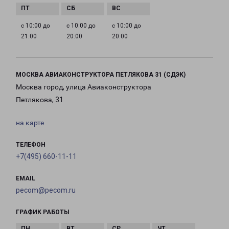
с 10:00 до
с 10:00 до
с 10:00 до
21:00
20:00
20:00
МОСКВА АВИАКОНСТРУКТОРА ПЕТЛЯКОВА 31 (СДЭК)
Москва город, улица Авиаконструктора
Петлякова, 31
на карте
ТЕЛЕФОН
+7(495) 660-11-11
EMAIL
pecom@pecom.ru
ГРАФИК РАБОТЫ