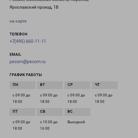
Ярославский проезд, 1В
на карте
ТЕЛЕФОН
+7(495) 660-11-11
EMAIL
pecom@pecom.ru
ГРАФИК РАБОТЫ
с 09:00 до
с 09:00 до
с 09:00 до
с 09:00 до
18:00
18:00
18:00
18:00
с 09:00 до
с 10:00 до
Выходной
18:00
16:00