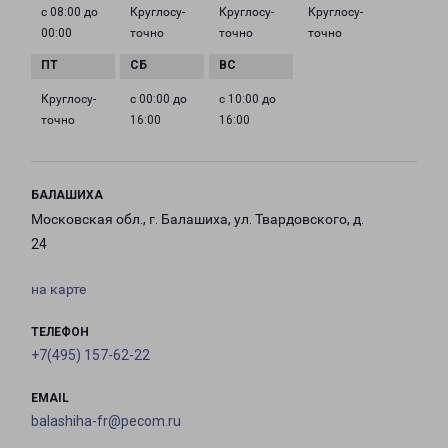
с 08:00 до
Круглосу­
Круглосу­
Круглосу­
00:00
точно
точно
точно
Круглосу­
с 00:00 до
с 10:00 до
точно
16:00
16:00
БАЛАШИХА
Московская обл., г. Балашиха, ул. Твардовского, д.
24
на карте
ТЕЛЕФОН
+7(495) 157-62-22
EMAIL
balashiha-fr@pecom.ru