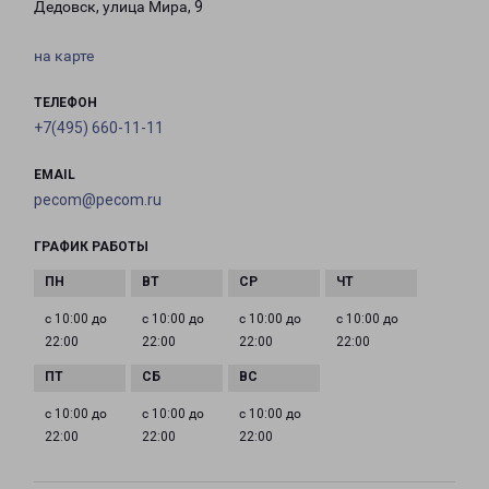
Дедовск, улица Мира, 9
на карте
ТЕЛЕФОН
+7(495) 660-11-11
EMAIL
pecom@pecom.ru
ГРАФИК РАБОТЫ
с 10:00 до
с 10:00 до
с 10:00 до
с 10:00 до
22:00
22:00
22:00
22:00
с 10:00 до
с 10:00 до
с 10:00 до
22:00
22:00
22:00