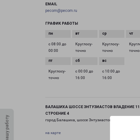
EMAIL
pecom@pecom.ru
ГРАФИК РАБОТЫ
с 08:00 до
Круглосу­
Круглосу­
Кругл
00:00
точно
точно
точно
Круглосу­
с 00:00 до
с 10:00 до
точно
16:00
16:00
БАЛАШИХА ШОССЕ ЭНТУЗИАСТОВ ВЛАДЕНИЕ 11
СТРОЕНИЕ 4
Оцените нашу работу
город Балашиха, шоссе Энтузиастов, 11 строение 4
на карте