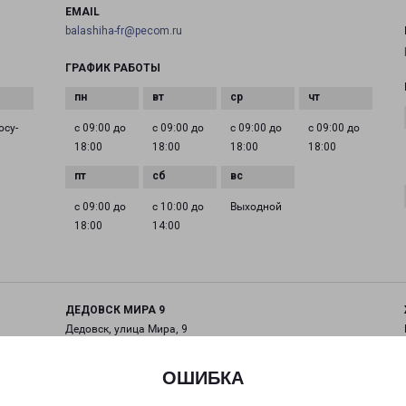
EMAIL
balashiha-fr@pecom.ru
ГРАФИК РАБОТЫ
осу­
с 09:00 до
с 09:00 до
с 09:00 до
с 09:00 до
18:00
18:00
18:00
18:00
с 09:00 до
с 10:00 до
Выходной
18:00
14:00
ДЕДОВСК МИРА 9
Дедовск, улица Мира, 9
на карте
ОШИБКА
ТЕЛЕФОН