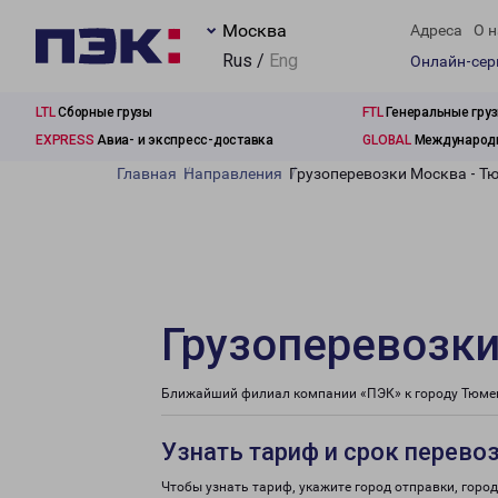
Москва
Адреса
О н
Rus /
Eng
Онлайн-се
LTL
Сборные грузы
FTL
Генеральные гру
EXPRESS
Авиа- и экспресс-доставка
GLOBAL
Международн
Главная
Направления
Грузоперевозки Москва - Тю
Грузоперевозки
Ближайший филиал компании «ПЭК» к городу Тюменс
Узнать тариф и срок перево
Чтобы узнать тариф, укажите город отправки, город 