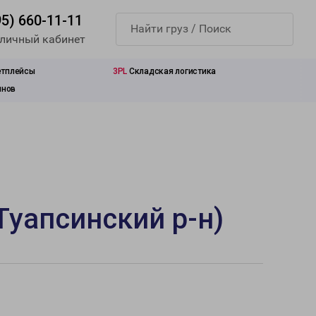
95) 660-11-11
 личный кабинет
етплейсы
3PL
Складская логистика
инов
Туапсинский р-н)