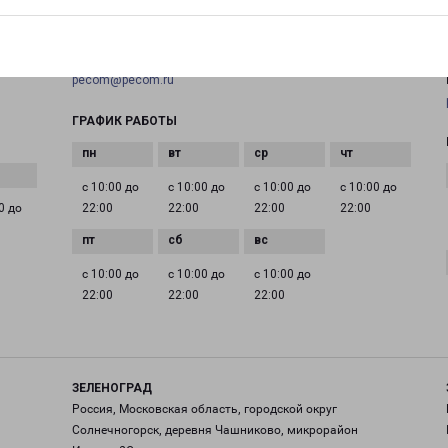
+7(495) 660-11-11
EMAIL
pecom@pecom.ru
ГРАФИК РАБОТЫ
с 10:00 до
с 10:00 до
с 10:00 до
с 10:00 до
0 до
22:00
22:00
22:00
22:00
с 10:00 до
с 10:00 до
с 10:00 до
22:00
22:00
22:00
ЗЕЛЕНОГРАД
Россия, Московская область, городской округ
Солнечногорск, деревня Чашниково, микрорайон