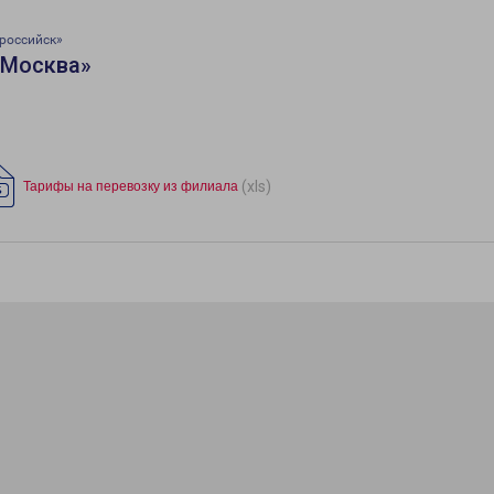
российск»
«Москва»
(xls)
Тарифы на перевозку из филиала