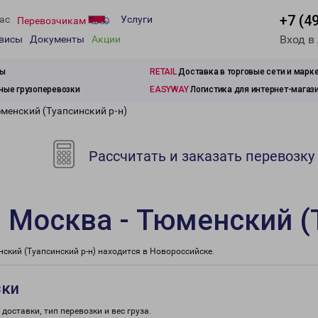
+7 (4
ас
Услуги
Перевозчикам
Вход в
рвисы
Документы
Акции
зы
RETAIL
Доставка в торговые сети и марк
ые грузоперевозки
EASYWAY
Логистика для интернет-магаз
менский (Туапсинский р-н)
Рассчитать и заказать перевозку
 Москва - Тюменский (
кий (Туапсинский р-н) находится в Новороссийске.
зки
доставки, тип перевозки и вес груза.