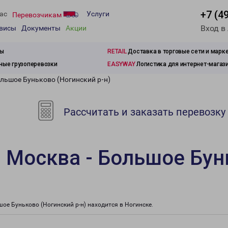
+7 (4
ас
Услуги
Перевозчикам
Вход в
рвисы
Документы
Акции
зы
RETAIL
Доставка в торговые сети и марк
ые грузоперевозки
EASYWAY
Логистика для интернет-магаз
ольшое Буньково (Ногинский р-н)
Рассчитать и заказать перевозку
 Москва - Большое Бун
е Буньково (Ногинский р-н) находится в Ногинске.