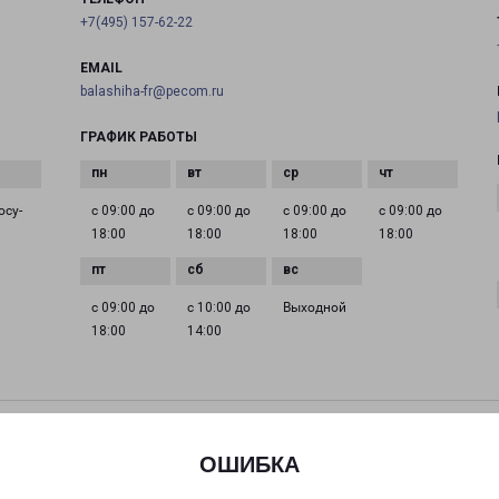
+7(495) 157-62-22
EMAIL
balashiha-fr@pecom.ru
ГРАФИК РАБОТЫ
осу­
с 09:00 до
с 09:00 до
с 09:00 до
с 09:00 до
18:00
18:00
18:00
18:00
с 09:00 до
с 10:00 до
Выходной
18:00
14:00
ДЕДОВСК МИРА 9
Дедовск, улица Мира, 9
ОШИБКА