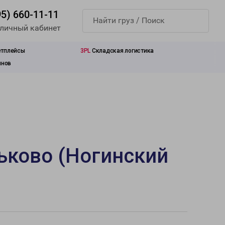
95) 660-11-11
 личный кабинет
етплейсы
3PL
Складская логистика
инов
ьково (Ногинский