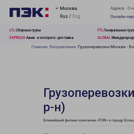
Москва
Адреса
О н
Rus /
Eng
Онлайн-се
LTL
Сборные грузы
FTL
Генеральные гру
EXPRESS
Авиа- и экспресс-доставка
GLOBAL
Международн
Главная
Направления
Грузоперевозки Москва - Б
Грузоперевозки
р-н)
Ближайший филиал компании «ПЭК» к городу Большо