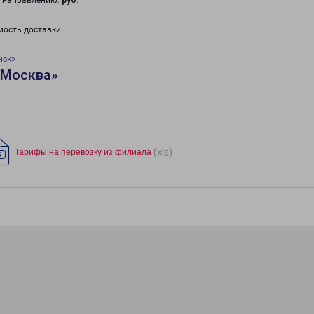
у направлению:
руб
.
мость доставки.
нск»
«Москва»
(xls)
Тарифы на перевозку из филиала