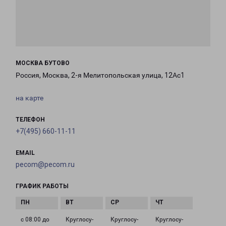
МОСКВА БУТОВО
Россия, Москва, 2-я Мелитопольская улица, 12Ас1
на карте
ТЕЛЕФОН
+7(495) 660-11-11
EMAIL
pecom@pecom.ru
ГРАФИК РАБОТЫ
с 08:00 до
Круглосу­
Круглосу­
Круглосу­