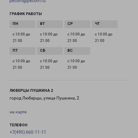
pecom@pecom.ru
ГРАФИК РАБОТЫ
с 10:00 до
с 10:00 до
с 10:00 до
с 10:00 до
21:00
21:00
21:00
21:00
с 10:00 до
с 10:00 до
с 10:00 до
21:00
21:00
21:00
ЛЮБЕРЦЫ ПУШКИНА 2
город Люберцы, улица Пушкина, 2
на карте
ТЕЛЕФОН
+7(495) 660-11-11