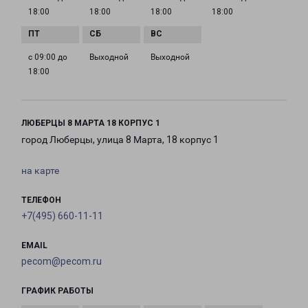
18:00
18:00
18:00
18:00
с 09:00 до
Выходной
Выходной
18:00
ЛЮБЕРЦЫ 8 МАРТА 18 КОРПУС 1
город Люберцы, улица 8 Марта, 18 корпус 1
на карте
ТЕЛЕФОН
+7(495) 660-11-11
EMAIL
pecom@pecom.ru
ГРАФИК РАБОТЫ