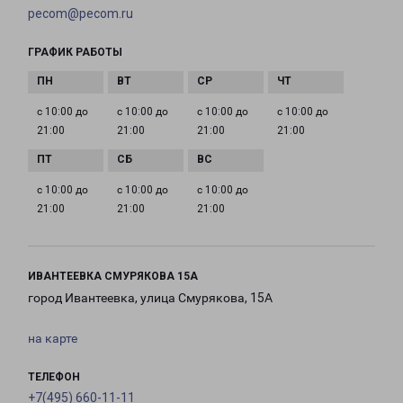
pecom@pecom.ru
ГРАФИК РАБОТЫ
с 10:00 до
с 10:00 до
с 10:00 до
с 10:00 до
21:00
21:00
21:00
21:00
с 10:00 до
с 10:00 до
с 10:00 до
21:00
21:00
21:00
ИВАНТЕЕВКА СМУРЯКОВА 15А
город Ивантеевка, улица Смурякова, 15А
на карте
ТЕЛЕФОН
+7(495) 660-11-11