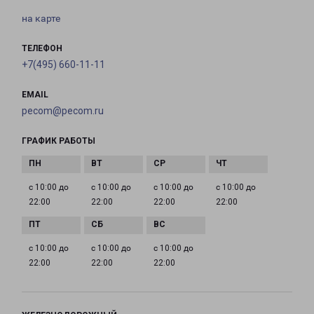
на карте
ТЕЛЕФОН
+7(495) 660-11-11
EMAIL
pecom@pecom.ru
ГРАФИК РАБОТЫ
с 10:00 до
с 10:00 до
с 10:00 до
с 10:00 до
22:00
22:00
22:00
22:00
с 10:00 до
с 10:00 до
с 10:00 до
22:00
22:00
22:00