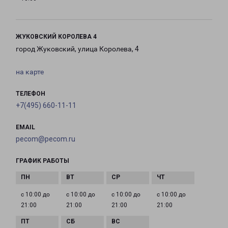
ЖУКОВСКИЙ КОРОЛЕВА 4
город Жуковский, улица Королева, 4
на карте
ТЕЛЕФОН
+7(495) 660-11-11
EMAIL
pecom@pecom.ru
ГРАФИК РАБОТЫ
с 10:00 до
с 10:00 до
с 10:00 до
с 10:00 до
21:00
21:00
21:00
21:00