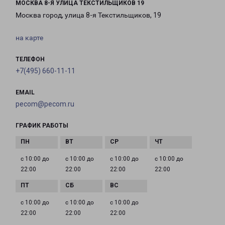
МОСКВА 8-Я УЛИЦА ТЕКСТИЛЬЩИКОВ 19
Москва город, улица 8-я Текстильщиков, 19
на карте
ТЕЛЕФОН
+7(495) 660-11-11
EMAIL
pecom@pecom.ru
ГРАФИК РАБОТЫ
с 10:00 до
с 10:00 до
с 10:00 до
с 10:00 до
22:00
22:00
22:00
22:00
с 10:00 до
с 10:00 до
с 10:00 до
22:00
22:00
22:00