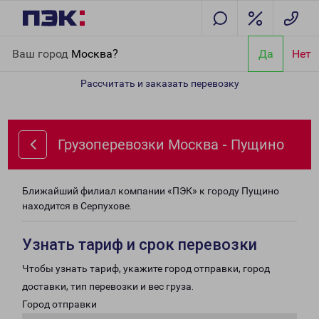
Главная
Направления
Грузоперевозки Москва - Пущино
Ваш город
Москва?
Да
Нет
Рассчитать и заказать перевозку
Грузоперевозки Москва - Пущино
Ближайший филиал компании «ПЭК» к городу Пущино
находится в Серпухове.
Узнать тариф и срок перевозки
Чтобы узнать тариф, укажите город отправки, город
доставки, тип перевозки и вес груза.
Город отправки