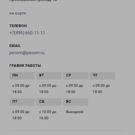
на карте
ТЕЛЕФОН
+7(495) 660-11-11
EMAIL
pecom@pecom.ru
ГРАФИК РАБОТЫ
с 09:00 до
с 09:00 до
с 09:00 до
с 09:00 до
18:00
18:00
18:00
18:00
с 09:00 до
с 10:00 до
Выходной
18:00
16:00