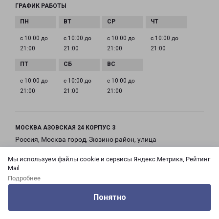
ГРАФИК РАБОТЫ
с 10:00 до
с 10:00 до
с 10:00 до
с 10:00 до
21:00
21:00
21:00
21:00
с 10:00 до
с 10:00 до
с 10:00 до
21:00
21:00
21:00
МОСКВА АЗОВСКАЯ 24 КОРПУС 3
Россия, Москва город, Зюзино район, улица
Азовская, дом 24, корпус 3
Мы используем файлы cookie и сервисы Яндекс.Метрика, Рейтинг
Mail
на карте
Подробнее
ТЕЛЕФОН
Понятно
+7(495) 660-11-11
Оцените нашу работу
Услуги
Сервисы
Меню
Кабинет
Контакты