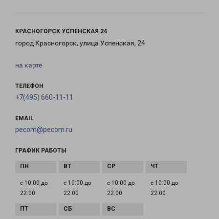
КРАСНОГОРСК УСПЕНСКАЯ 24
город Красногорск, улица Успенская, 24
на карте
ТЕЛЕФОН
+7(495) 660-11-11
EMAIL
pecom@pecom.ru
ГРАФИК РАБОТЫ
с 10:00 до
с 10:00 до
с 10:00 до
с 10:00 до
22:00
22:00
22:00
22:00