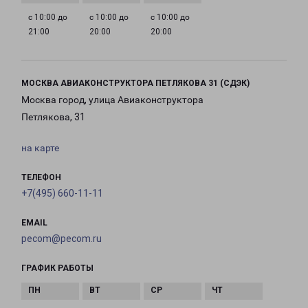
с 10:00 до
с 10:00 до
с 10:00 до
21:00
20:00
20:00
МОСКВА АВИАКОНСТРУКТОРА ПЕТЛЯКОВА 31 (СДЭК)
Москва город, улица Авиаконструктора
Петлякова, 31
на карте
ТЕЛЕФОН
+7(495) 660-11-11
EMAIL
pecom@pecom.ru
ГРАФИК РАБОТЫ