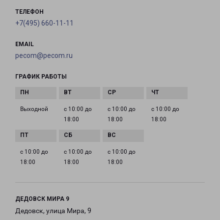
ТЕЛЕФОН
+7(495) 660-11-11
EMAIL
pecom@pecom.ru
ГРАФИК РАБОТЫ
Выходной
с 10:00 до
с 10:00 до
с 10:00 до
18:00
18:00
18:00
с 10:00 до
с 10:00 до
с 10:00 до
18:00
18:00
18:00
ДЕДОВСК МИРА 9
Дедовск, улица Мира, 9