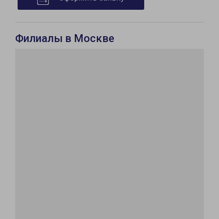
Филиалы в Москве