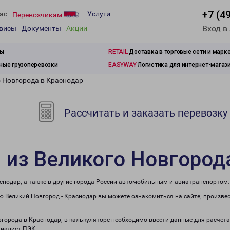
+7 (4
ас
Услуги
Перевозчикам
Вход в
рвисы
Документы
Акции
зы
RETAIL
Доставка в торговые сети и марк
ые грузоперевозки
EASYWAY
Логистика для интернет-магаз
о Новгорода в Краснодар
Рассчитать и заказать перевозку
 из Великого Новгород
снодар, а также в другие города России автомобильным и авиатранспортом.
 Великий Новгород - Краснодар вы можете ознакомиться на сайте, произве
овгорода в Краснодар, в калькуляторе необходимо ввести данные для расчет
циалист ПЭК.