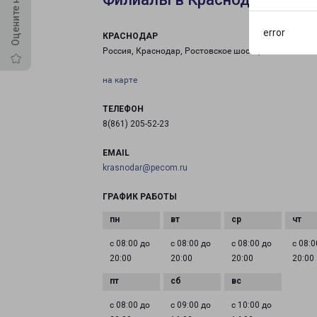
error
КРАСНОДАР
Россия, Краснодар, Ростовское шоссе, 26/1с2
на карте
ТЕЛЕФОН
8(861) 205-52-23
EMAIL
krasnodar@pecom.ru
ГРАФИК РАБОТЫ
с 08:00 до
с 08:00 до
с 08:00 до
с 08:0
20:00
20:00
20:00
20:00
с 08:00 до
с 09:00 до
с 10:00 до