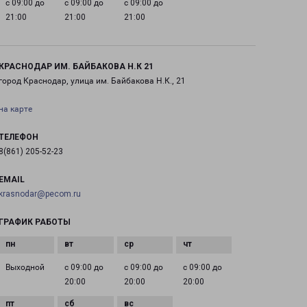
с 09:00 до
с 09:00 до
с 09:00 до
21:00
21:00
21:00
КРАСНОДАР ИМ. БАЙБАКОВА Н.К 21
город Краснодар, улица им. Байбакова Н.К., 21
на карте
ТЕЛЕФОН
8(861) 205-52-23
EMAIL
krasnodar@pecom.ru
ГРАФИК РАБОТЫ
Выходной
с 09:00 до
с 09:00 до
с 09:00 до
20:00
20:00
20:00