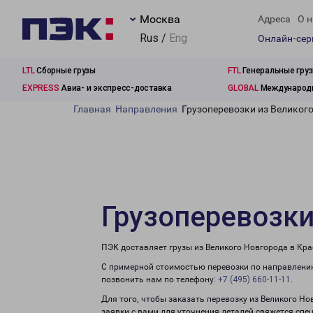
Москва
Адреса
О н
Rus /
Eng
Онлайн-се
LTL
Сборные грузы
FTL
Генеральные гру
EXPRESS
Авиа- и экспресс-доставка
GLOBAL
Международн
Главная
Направления
Грузоперевозки из Великог
Грузоперевозки
ПЭК доставляет грузы из Великого Новгорода в Кра
С примерной стоимостью перевозки по направлению
позвонить нам по телефону:
+7 (495) 660-11-11
.
Для того, чтобы заказать перевозку из Великого Н
заявки с вами для уточнения деталей свяжется спе