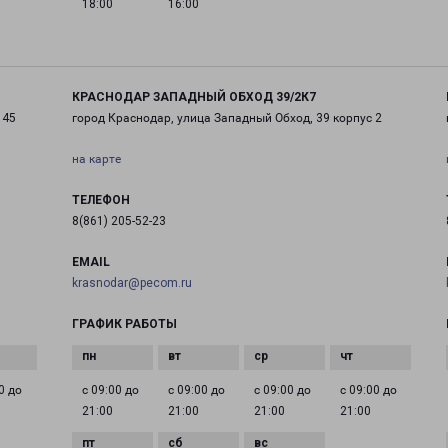
18:00
16:00
КРАСНОДАР ЗАПАДНЫЙ ОБХОД 39/2К7
 45
город Краснодар, улица Западный Обход, 39 корпус 2
на карте
ТЕЛЕФОН
8(861) 205-52-23
EMAIL
krasnodar@pecom.ru
ГРАФИК РАБОТЫ
0 до
с 09:00 до
с 09:00 до
с 09:00 до
с 09:00 до
21:00
21:00
21:00
21:00