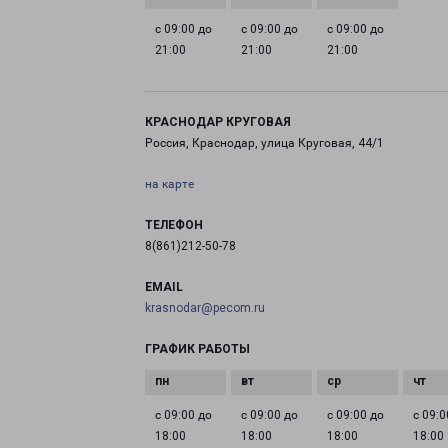
с 09:00 до
с 09:00 до
с 09:00 до
21:00
21:00
21:00
КРАСНОДАР КРУГОВАЯ
Россия, Краснодар, улица Круговая, 44/1
на карте
ТЕЛЕФОН
8(861)212-50-78
EMAIL
krasnodar@pecom.ru
ГРАФИК РАБОТЫ
с 09:00 до
с 09:00 до
с 09:00 до
с 09:0
18:00
18:00
18:00
18:00