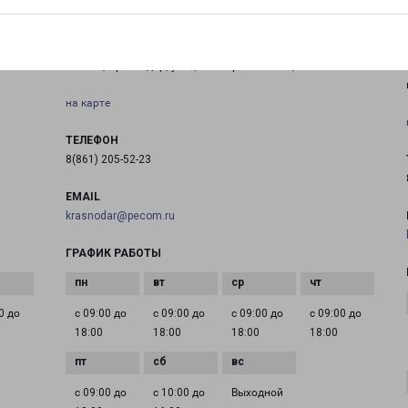
КРАСНОДАР ВОСТОК
Россия, Краснодар, улица Новороссийская, 216/2
на карте
ТЕЛЕФОН
8(861) 205-52-23
EMAIL
krasnodar@pecom.ru
ГРАФИК РАБОТЫ
0 до
с 09:00 до
с 09:00 до
с 09:00 до
с 09:00 до
18:00
18:00
18:00
18:00
с 09:00 до
с 10:00 до
Выходной