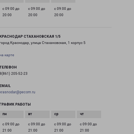
с 09:00 до
с 09:00 до
с 09:00 до
20:00
20:00
20:00
КРАСНОДАР СТАХАНОВСКАЯ 1/5
город Краснодар, улица Стахановская, 1 корпус 5
на карте
ТЕЛЕФОН
8(861) 205-52-23
EMAIL
krasnodar@pecom.ru
ГРАФИК РАБОТЫ
с 09:00 до
с 09:00 до
с 09:00 до
с 09:00 до
21:00
21:00
21:00
21:00