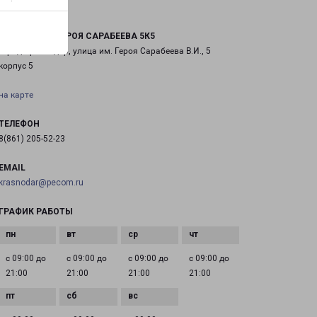
КРАСНОДАР ГЕРОЯ САРАБЕЕВА 5К5
город Краснодар, улица им. Героя Сарабеева В.И., 5
корпус 5
на карте
ТЕЛЕФОН
8(861) 205-52-23
EMAIL
krasnodar@pecom.ru
ГРАФИК РАБОТЫ
с 09:00 до
с 09:00 до
с 09:00 до
с 09:00 до
21:00
21:00
21:00
21:00