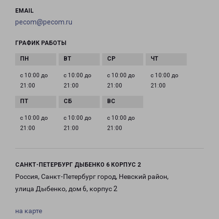
EMAIL
pecom@pecom.ru
ГРАФИК РАБОТЫ
с 10:00 до
с 10:00 до
с 10:00 до
с 10:00 до
21:00
21:00
21:00
21:00
с 10:00 до
с 10:00 до
с 10:00 до
21:00
21:00
21:00
САНКТ-ПЕТЕРБУРГ ДЫБЕНКО 6 КОРПУС 2
Россия, Санкт-Петербург город, Невский район,
улица Дыбенко, дом 6, корпус 2
на карте