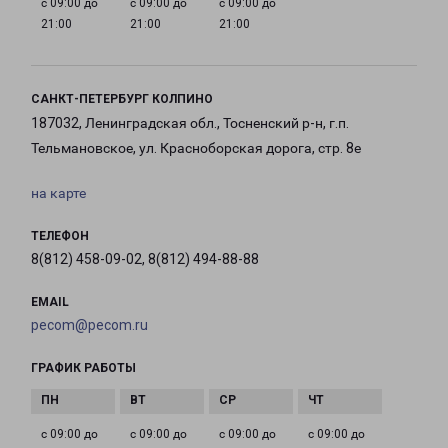
с 09:00 до
с 09:00 до
с 09:00 до
21:00
21:00
21:00
САНКТ-ПЕТЕРБУРГ КОЛПИНО
187032, Ленинградская обл., Тосненский р-н, г.п.
Тельмановское, ул. Красноборская дорога, стр. 8е
на карте
ТЕЛЕФОН
8(812) 458-09-02, 8(812) 494-88-88
EMAIL
pecom@pecom.ru
ГРАФИК РАБОТЫ
с 09:00 до
с 09:00 до
с 09:00 до
с 09:00 до