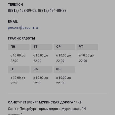
ТЕЛЕФОН
8(812) 458-09-02, 8(812) 494-88-88
EMAIL
pecom@pecom.ru
ГРАФИК РАБОТЫ
с 10:00 до
с 10:00 до
с 10:00 до
с 10:00 до
22:00
22:00
22:00
22:00
с 10:00 до
с 10:00 до
с 10:00 до
22:00
22:00
22:00
САНКТ-ПЕТЕРБУРГ МУРИНСКАЯ ДОРОГА 14К2
Санкт-Петербург город, дорога Муринская, 14