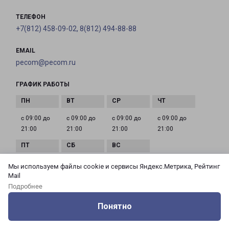
ТЕЛЕФОН
+7(812) 458-09-02, 8(812) 494-88-88
EMAIL
pecom@pecom.ru
ГРАФИК РАБОТЫ
с 09:00 до
с 09:00 до
с 09:00 до
с 09:00 до
21:00
21:00
21:00
21:00
с 09:00 до
с 09:00 до
с 09:00 до
Мы используем файлы cookie и сервисы Яндекс.Метрика, Рейтинг
21:00
21:00
21:00
Mail
Подробнее
Понятно
САНКТ-ПЕТЕРБУРГ СЕВЕР
Оцените нашу работу
Услуги
Сервисы
Меню
Кабинет
Контакты
188660, Ленинградская обл., Всеволожский р-н,д.