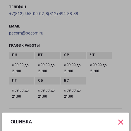
ТЕЛЕФОН
+7(812) 458-09-02, 8(812) 494-88-88
EMAIL
pecom@pecom.ru
ГРАФИК РАБОТЫ
с 09:00 до
с 09:00 до
с 09:00 до
с 09:00 до
21:00
21:00
21:00
21:00
с 09:00 до
с 09:00 до
с 09:00 до
21:00
21:00
21:00
×
САНКТ-ПЕТЕРБУРГ ГАТЧИНА
ОШИБКА
188304, Ленинградская обл., г. Гатчина, проезд