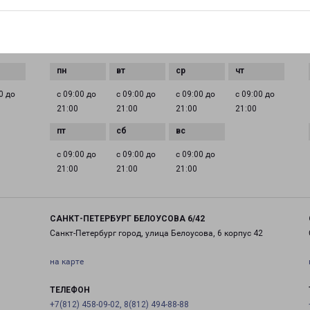
EMAIL
pecom@pecom.ru
ГРАФИК РАБОТЫ
0 до
с 09:00 до
с 09:00 до
с 09:00 до
с 09:00 до
21:00
21:00
21:00
21:00
с 09:00 до
с 09:00 до
с 09:00 до
21:00
21:00
21:00
САНКТ-ПЕТЕРБУРГ БЕЛОУСОВА 6/42
Санкт-Петербург город, улица Белоусова, 6 корпус 42
на карте
ТЕЛЕФОН
+7(812) 458-09-02, 8(812) 494-88-88