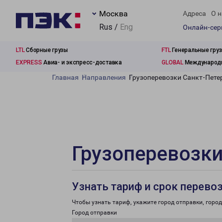
Москва
Адреса
О н
Rus /
Eng
Онлайн-се
LTL
Сборные грузы
FTL
Генеральные гру
EXPRESS
Авиа- и экспресс-доставка
GLOBAL
Международн
Главная
Направления
Грузоперевозки Санкт-Петер
Грузоперевозки
Узнать тариф и срок перево
Чтобы узнать тариф, укажите город отправки, город 
Город отправки