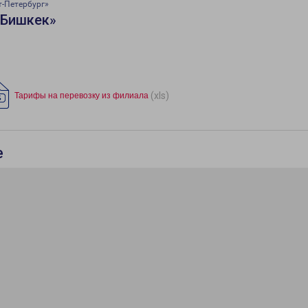
т-Петербург»
«Бишкек»
(xls)
Тарифы на перевозку из филиала
е