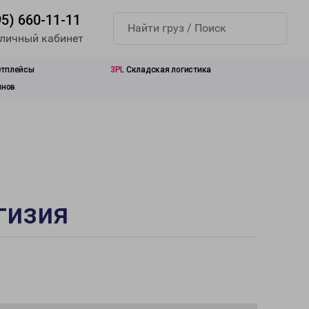
95) 660-11-11
 личный кабинет
етплейсы
3PL
Складская логистика
инов
гизия