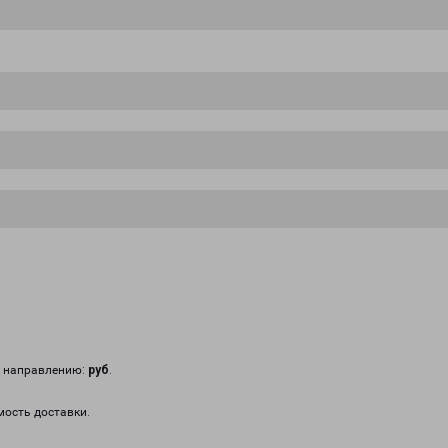
у направлению:
руб
.
мость доставки.