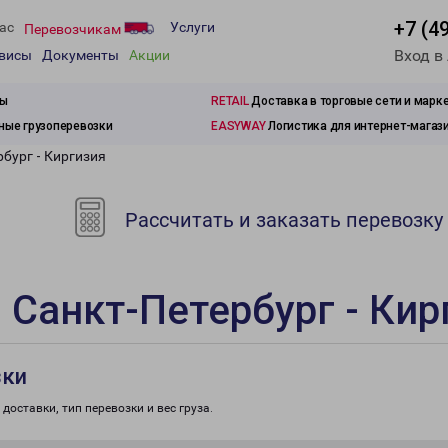
+7 (4
ас
Услуги
Перевозчикам
Вход в
рвисы
Документы
Акции
зы
RETAIL
Доставка в торговые сети и марк
ые грузоперевозки
EASYWAY
Логистика для интернет-магаз
бург - Киргизия
Рассчитать и заказать перевозку
 Санкт-Петербург - Кир
зки
доставки, тип перевозки и вес груза.