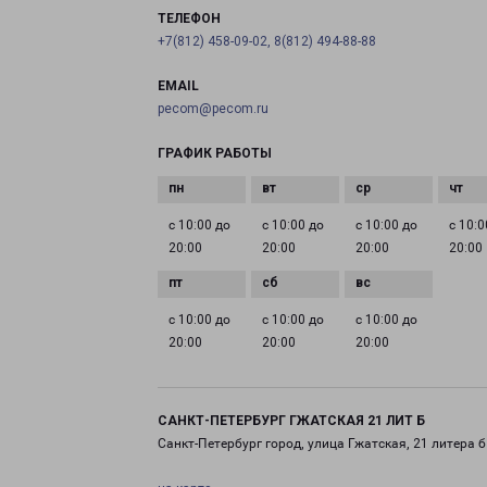
ТЕЛЕФОН
+7(812) 458-09-02, 8(812) 494-88-88
EMAIL
pecom@pecom.ru
ГРАФИК РАБОТЫ
с 10:00 до
с 10:00 до
с 10:00 до
с 10:0
20:00
20:00
20:00
20:00
с 10:00 до
с 10:00 до
с 10:00 до
20:00
20:00
20:00
САНКТ-ПЕТЕРБУРГ ГЖАТСКАЯ 21 ЛИТ Б
Санкт-Петербург город, улица Гжатская, 21 литера б