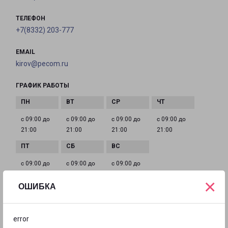
ТЕЛЕФОН
+7(8332) 203-777
EMAIL
kirov@pecom.ru
ГРАФИК РАБОТЫ
с 09:00 до
с 09:00 до
с 09:00 до
с 09:00 до
21:00
21:00
21:00
21:00
с 09:00 до
с 09:00 до
с 09:00 до
21:00
21:00
21:00
×
ОШИБКА
КИРОВ МОЛОДОЙ ГВАРДИИ 8
error
город Киров, улица Молодой Гвардии