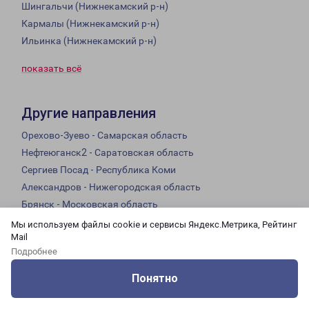
Шингальчи (Нижнекамский р-н)
Кармалы (Нижнекамский р-н)
Ильинка (Нижнекамский р-н)
показать всё
Другие направления
Орехово-Зуево - Самарская область
Нефтеюганск2 - Саратовская область
Сергиев Посад - Республика Коми
Александров - Нижегородская область
Брянск - Московская область
Южно-Сахалинск - Оренбургская область
Мы используем файлы cookie и сервисы Яндекс.Метрика, Рейтинг
Mail
Владикавказ - Смоленская область
Подробнее
Кузнецк - Волгоградская область
Уфа - Костромская область
Понятно
Северодвинск - Кабардино-Балкарская республика
Оцените нашу работу
Услуги
Сервисы
Меню
Кабинет
Контакты
Элиста - Свердловская область