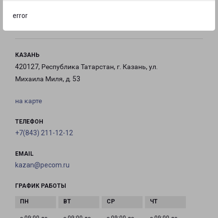
с 09:00 до
Выходной
Выходной
error
18:00
КАЗАНЬ
420127, Республика Татарстан, г. Казань, ул.
Михаила Миля, д. 53
на карте
ТЕЛЕФОН
+7(843) 211-12-12
EMAIL
kazan@pecom.ru
ГРАФИК РАБОТЫ