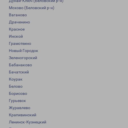
Дунай-Ключ (Беловский р-н)
Мохово (Беловский р-н)
Ваганово
Драченино
Красное
Инской
Грамотеино
Новый Городок
Зеленогорский
Бабанаково
Бачатский
Коурак
Белово
Борисово
Гурьевск
Журавлево
Крапивинский
Ленинск-Кузнецкий