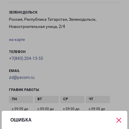
ЗЕЛЕНОДОЛЬСК
Россия, Республика Татарстан, Зеленодольск,
Новостроительная улица, 2/4
на карте
ТЕЛЕФОН
+7(843) 204-13-55
EMAIL
zd@pecom.ru
ГРАФИК РАБОТЫ
с 09:00 до
с 09:00 до
с 09:00 до
с 09:00 до
18:00
18:00
18:00
18:00
×
ОШИБКА