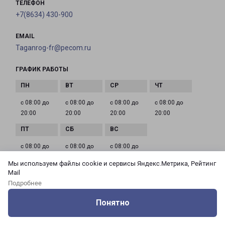
ТЕЛЕФОН
+7(8634) 430-900
EMAIL
Taganrog-fr@pecom.ru
ГРАФИК РАБОТЫ
с 08:00 до
с 08:00 до
с 08:00 до
с 08:00 до
20:00
20:00
20:00
20:00
с 08:00 до
с 08:00 до
с 08:00 до
20:00
20:00
20:00
Мы используем файлы cookie и сервисы Яндекс.Метрика, Рейтинг
Mail
Подробнее
Доставка из Кропоткина по области
Понятно
Из филиала в Кропоткине доставка грузов
Оцените нашу работу
Услуги
Сервисы
Меню
Кабинет
Контакты
осуществляется в следующие города: