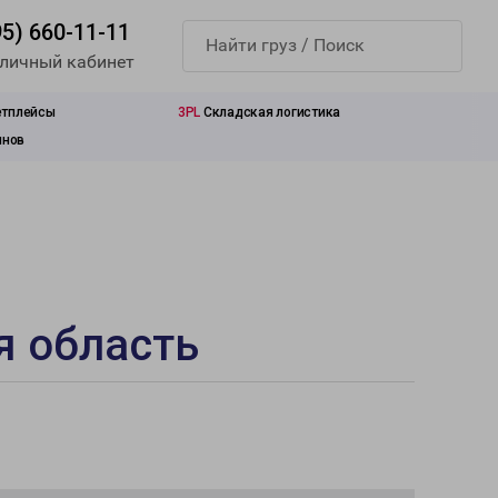
95) 660-11-11
 личный кабинет
етплейсы
3PL
Складская логистика
инов
я область