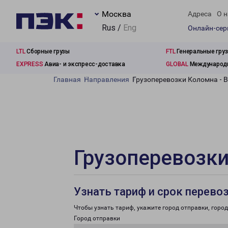
Москва
Адреса
О н
Rus /
Eng
Онлайн-се
LTL
Сборные грузы
FTL
Генеральные гру
EXPRESS
Авиа- и экспресс-доставка
GLOBAL
Международн
Главная
Направления
Грузоперевозки Коломна - 
Грузоперевозки
Узнать тариф и срок перево
Чтобы узнать тариф, укажите город отправки, город 
Город отправки