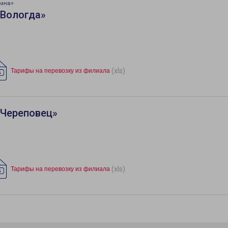
омна»
«Вологда»
(xls)
Тарифы на перевозку из филиала
«Череповец»
(xls)
Тарифы на перевозку из филиала