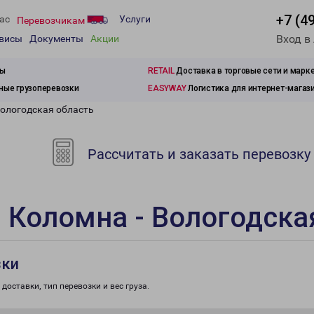
+7 (4
ас
Услуги
Перевозчикам
Вход в
рвисы
Документы
Акции
зы
RETAIL
Доставка в торговые сети и марк
ые грузоперевозки
EASYWAY
Логистика для интернет-магаз
Вологодская область
Рассчитать и заказать перевозку
 Коломна - Вологодска
зки
доставки, тип перевозки и вес груза.