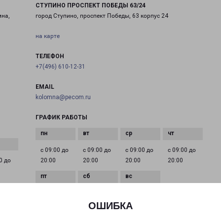
СТУПИНО ПРОСПЕКТ ПОБЕДЫ 63/24
мна,
город Ступино, проспект Победы, 63 корпус 24
на карте
ТЕЛЕФОН
+7(496) 610-12-31
EMAIL
kolomna@pecom.ru
ГРАФИК РАБОТЫ
с 09:00 до
с 09:00 до
с 09:00 до
с 09:00 до
0 до
20:00
20:00
20:00
20:00
с 09:00 до
с 09:00 до
с 09:00 до
20:00
20:00
20:00
ОШИБКА