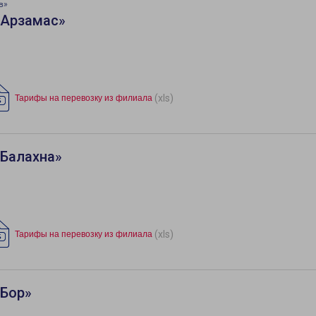
в»
«Арзамас»
(xls)
Тарифы на перевозку из филиала
«Балахна»
(xls)
Тарифы на перевозку из филиала
«Бор»