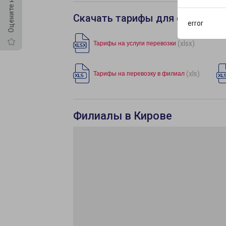
Скачать тарифы для филиала 
error
(xlsx)
Тарифы на услуги перевозки
(xls)
Тарифы на перевозку в филиал
Филиалы в Кирове