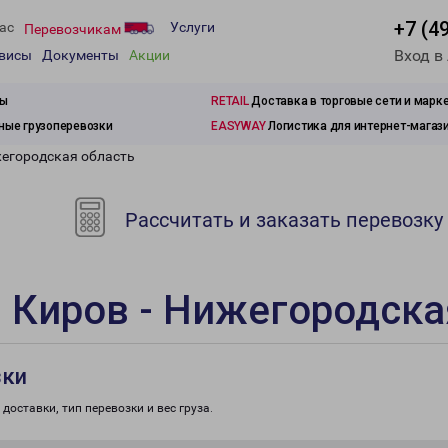
+7 (4
ас
Услуги
Перевозчикам
Вход в
рвисы
Документы
Акции
зы
RETAIL
Доставка в торговые сети и марк
ые грузоперевозки
EASYWAY
Логистика для интернет-магаз
жегородская область
Рассчитать и заказать перевозку
 Киров - Нижегородска
зки
доставки, тип перевозки и вес груза.