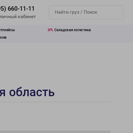
95) 660-11-11
 личный кабинет
етплейсы
3PL
Складская логистика
инов
я область