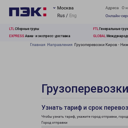
Москва
Адреса
О н
Rus /
Eng
Онлайн-се
LTL
Сборные грузы
FTL
Генеральные гру
EXPRESS
Авиа- и экспресс-доставка
GLOBAL
Международн
Главная
Направления
Грузоперевозки Киров - Ни
Грузоперевозки
Узнать тариф и срок перево
Чтобы узнать тариф, укажите город отправки, город 
Город отправки