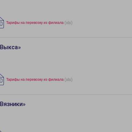
(xls)
Тарифы на перевозку из филиала
«Выкса»
(xls)
Тарифы на перевозку из филиала
«Вязники»