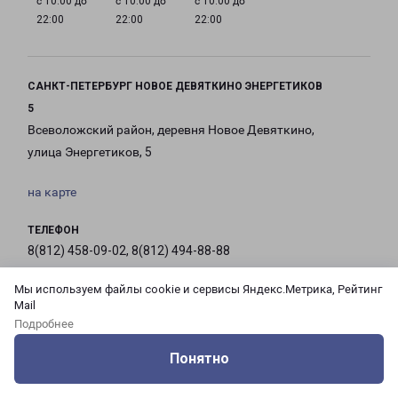
с 10:00 до
с 10:00 до
с 10:00 до
22:00
22:00
22:00
САНКТ-ПЕТЕРБУРГ НОВОЕ ДЕВЯТКИНО ЭНЕРГЕТИКОВ
5
Всеволожский район, деревня Новое Девяткино,
улица Энергетиков, 5
на карте
ТЕЛЕФОН
8(812) 458-09-02, 8(812) 494-88-88
Мы используем файлы cookie и сервисы Яндекс.Метрика, Рейтинг
EMAIL
Mail
pecom@pecom.ru
Подробнее
ГРАФИК РАБОТЫ
Понятно
Оцените нашу работу
Услуги
Сервисы
Меню
Кабинет
Контакты