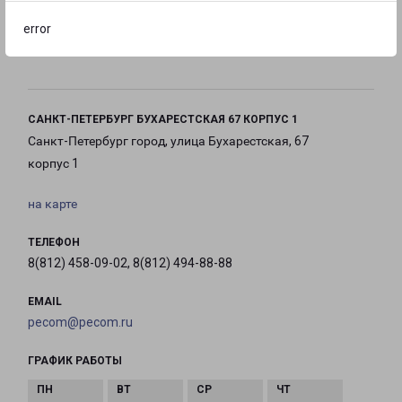
error
с 10:00 до
с 10:00 до
с 10:00 до
21:00
21:00
21:00
САНКТ-ПЕТЕРБУРГ БУХАРЕСТСКАЯ 67 КОРПУС 1
Санкт-Петербург город, улица Бухарестская, 67
корпус 1
на карте
ТЕЛЕФОН
8(812) 458-09-02, 8(812) 494-88-88
EMAIL
pecom@pecom.ru
ГРАФИК РАБОТЫ