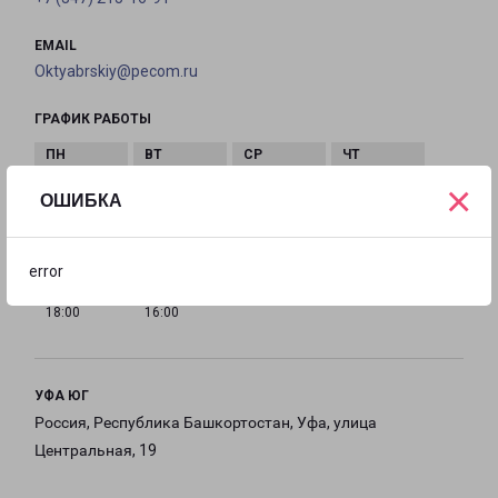
EMAIL
Oktyabrskiy@pecom.ru
ГРАФИК РАБОТЫ
×
с 09:00 до
с 09:00 до
с 09:00 до
с 09:00 до
ОШИБКА
18:00
18:00
18:00
18:00
error
с 09:00 до
с 10:00 до
Выходной
18:00
16:00
УФА ЮГ
Россия, Республика Башкортостан, Уфа, улица
Центральная, 19