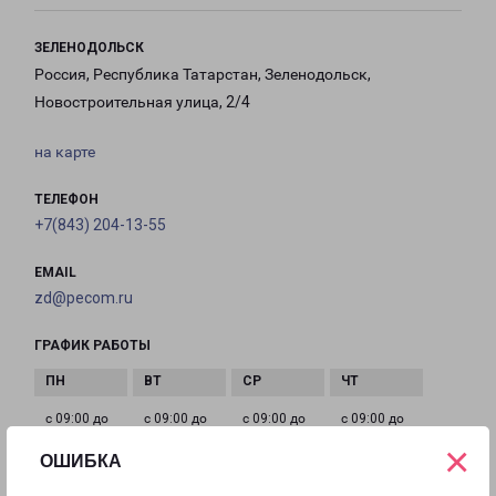
ЗЕЛЕНОДОЛЬСК
Россия, Республика Татарстан, Зеленодольск,
Новостроительная улица, 2/4
на карте
ТЕЛЕФОН
+7(843) 204-13-55
EMAIL
zd@pecom.ru
ГРАФИК РАБОТЫ
с 09:00 до
с 09:00 до
с 09:00 до
с 09:00 до
18:00
18:00
18:00
18:00
×
ОШИБКА