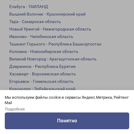
Елабуга - ТАИЛАНД
Вышний Волочек - Красноярский край
Тара - Самарская область
Новый Уренгой - Нижегородская область
Иваново - Челябинская область
Ташкент Горького - Республика Башкортостан
Коломна - Новосибирская область
Великий Новгород - Арагацотнская область
Дзержинск - Республика Бурятия
Хасавюрт - Воронежская область
Егорьевск - Гомельская область
Краснодар - Забайкальский край
Нальчик - Турция
Мы используем файлы cookie и сервисы Яндекс.Метрика, Рейтинг
Mail
Кропоткин - Ереван
Подробнее
Орел - Курская область
Ковров - Липецкая область
Понятно
Балахна - Республика Мордовия
Оцените нашу работу
Услуги
Сервисы
Меню
Кабинет
Контакты
Ноябрьск - Таджикистан