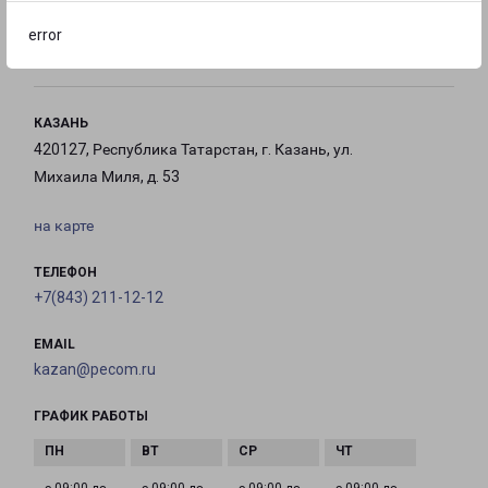
с 09:00 до
Выходной
Выходной
error
18:00
КАЗАНЬ
420127, Республика Татарстан, г. Казань, ул.
Михаила Миля, д. 53
на карте
ТЕЛЕФОН
+7(843) 211-12-12
EMAIL
kazan@pecom.ru
ГРАФИК РАБОТЫ