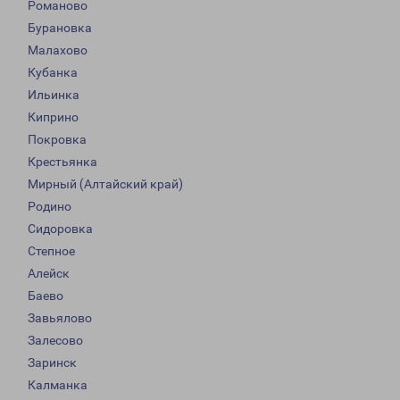
Романово
Бурановка
Малахово
Кубанка
Ильинка
Киприно
Покровка
Крестьянка
Мирный (Алтайский край)
Родино
Сидоровка
Степное
Алейск
Баево
Завьялово
Залесово
Заринск
Калманка