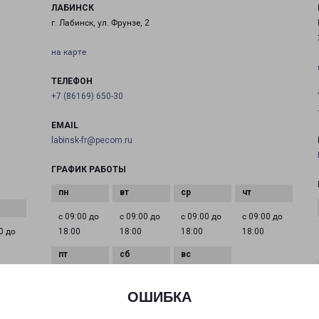
ЛАБИНСК
г. Лабинск, ул. Фрунзе, 2
на карте
ТЕЛЕФОН
+7 (86169) 650-30
EMAIL
labinsk-fr@pecom.ru
ГРАФИК РАБОТЫ
с 09:00 до
с 09:00 до
с 09:00 до
с 09:00 до
0 до
18:00
18:00
18:00
18:00
с 09:00 до
с 09:00 до
Выходной
18:00
15:00
ОШИБКА