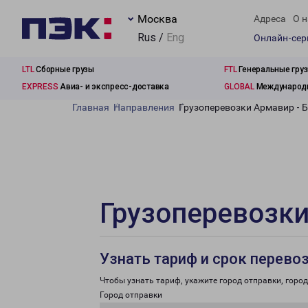
Москва
Адреса
О н
Rus /
Eng
Онлайн-се
LTL
Сборные грузы
FTL
Генеральные гру
EXPRESS
Авиа- и экспресс-доставка
GLOBAL
Международн
Главная
Направления
Грузоперевозки Армавир - 
Грузоперевозки
Узнать тариф и срок перево
Чтобы узнать тариф, укажите город отправки, город 
Город отправки