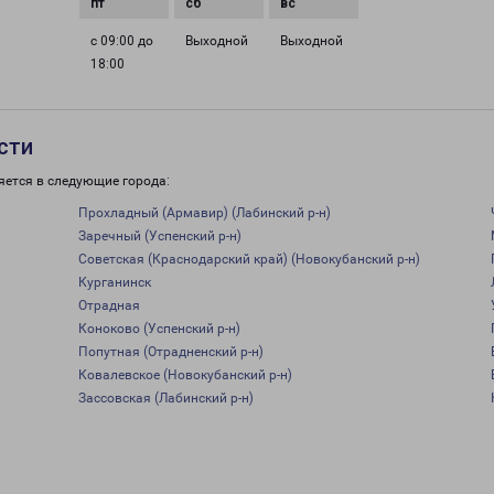
с 09:00 до
Выходной
Выходной
18:00
сти
яется в следующие города:
Прохладный (Армавир) (Лабинский р-н)
Заречный (Успенский р-н)
Советская (Краснодарский край) (Новокубанский р-н)
Курганинск
Отрадная
Коноково (Успенский р-н)
Попутная (Отрадненский р-н)
Ковалевское (Новокубанский р-н)
Зассовская (Лабинский р-н)