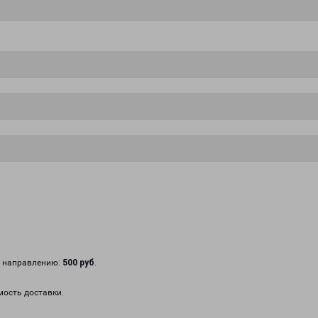
у направлению:
500 руб
.
мость доставки.