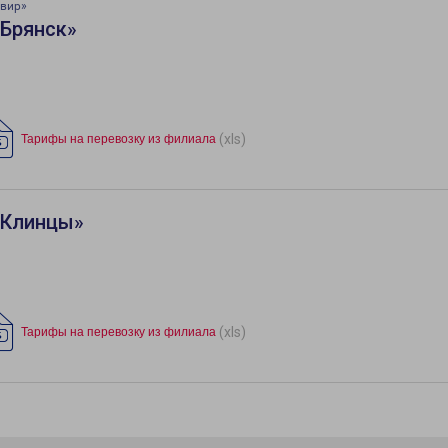
авир»
«Брянск»
(xls)
Тарифы на перевозку из филиала
«Клинцы»
(xls)
Тарифы на перевозку из филиала