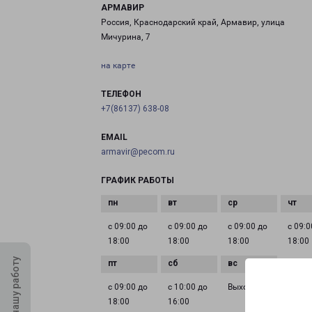
АРМАВИР
Россия, Краснодарский край, Армавир, улица
Мичурина, 7
на карте
ТЕЛЕФОН
+7(86137) 638-08
EMAIL
armavir@pecom.ru
ГРАФИК РАБОТЫ
с 09:00 до
с 09:00 до
с 09:00 до
с 09:0
18:00
18:00
18:00
18:00
Оцените нашу работу
с 09:00 до
с 10:00 до
Выходной
18:00
16:00