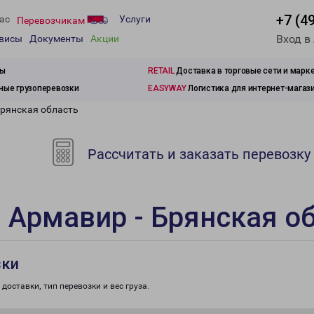
+7 (4
ас
Услуги
Перевозчикам
Вход в
рвисы
Документы
Акции
зы
RETAIL
Доставка в торговые сети и марк
ые грузоперевозки
EASYWAY
Логистика для интернет-магаз
Брянская область
Рассчитать и заказать перевозку
 Армавир - Брянская о
зки
доставки, тип перевозки и вес груза.