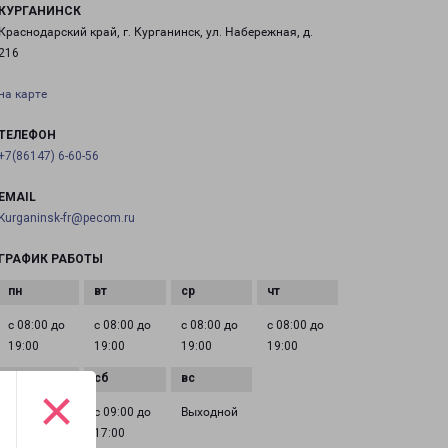
КУРГАНИНСК
Краснодарский край, г. Курганинск, ул. Набережная, д.
216
на карте
ТЕЛЕФОН
+7(86147) 6-60-56
EMAIL
Kurganinsk-fr@pecom.ru
ГРАФИК РАБОТЫ
с 08:00 до
с 08:00 до
с 08:00 до
с 08:00 до
19:00
19:00
19:00
19:00
×
с 08:00 до
с 09:00 до
Выходной
19:00
17:00