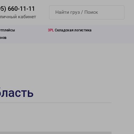
95) 660-11-11
 личный кабинет
етплейсы
3PL
Складская логистика
инов
бласть