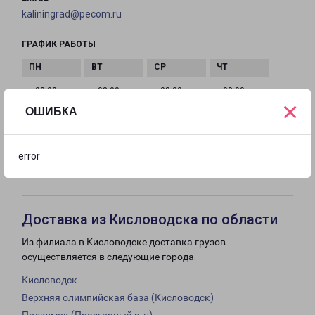
kaliningrad@pecom.ru
ГРАФИК РАБОТЫ
с 08:00 до
с 08:00 до
с 08:00 до
с 08:00 до
×
19:00
19:00
19:00
19:00
ОШИБКА
с 08:00 до
с 10:00 до
Выходной
error
19:00
16:00
Доставка из Кисловодска по области
Из филиала в Кисловодске доставка грузов
осуществляется в следующие города:
Кисловодск
Верхняя олимпийская база (Кисловодск)