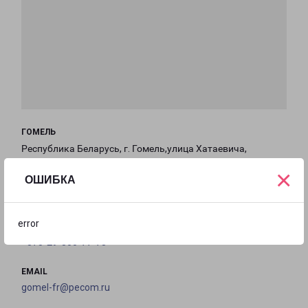
ГОМЕЛЬ
Республика Беларусь, г. Гомель,улица Хатаевича,
дом 15а
×
ОШИБКА
на карте
error
ТЕЛЕФОН
+375-29-800-77-78
EMAIL
gomel-fr@pecom.ru