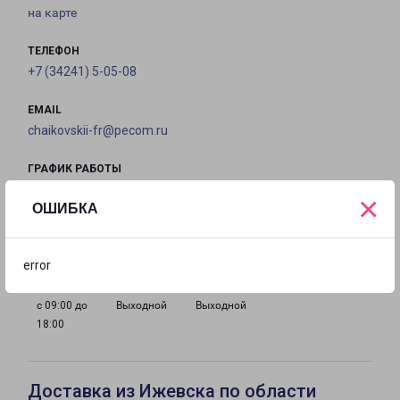
на карте
ТЕЛЕФОН
+7 (34241) 5-05-08
EMAIL
chaikovskii-fr@pecom.ru
ГРАФИК РАБОТЫ
×
ОШИБКА
с 09:00 до
с 09:00 до
с 09:00 до
с 09:00 до
18:00
18:00
18:00
18:00
error
с 09:00 до
Выходной
Выходной
18:00
Доставка из Ижевска по области