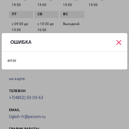
19:00
19:00
19:00
19:00
с 09:00 до
с 10:00 до
Выходной
19:00
16:00
×
ОШИБКА
УГЛИЧ
Россия, Ярославская область, Углич, Кашинское
error
шоссе, 50
на карте
ТЕЛЕФОН
+7(4852) 50-03-63
EMAIL
Uglich-fr@pecom.ru